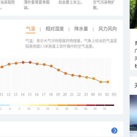
适当采取防
薄外套等夏季服
后会蒙上灰尘。
空气污染物扩
施。
装。
散。
气温
相对湿度
降水量
风力风向
气温：表示大气冷热程度的物理量，气象上给出的气温是
指离地面1.5米高度上百叶箱中的空气温度。
(h)
11
12
13
14
15
16
17
18
19
20
21
22
23
00
01
02
-5
0
5
10
15
20
25
30
35
40
45
50