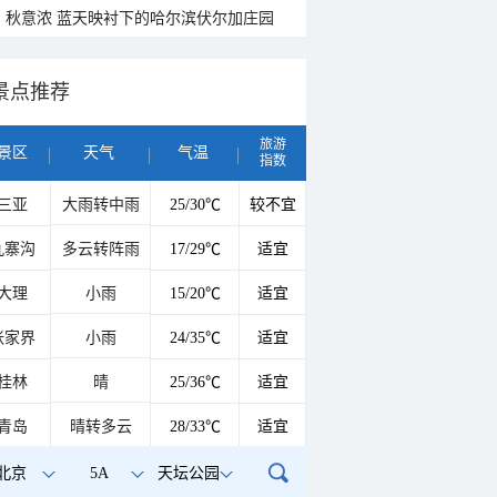
秋意浓 蓝天映衬下的哈尔滨伏尔加庄园
景点推荐
旅游
景区
天气
气温
指数
三亚
大雨转中雨
25/30℃
较不宜
九寨沟
多云转阵雨
17/29℃
适宜
大理
小雨
15/20℃
适宜
张家界
小雨
24/35℃
适宜
桂林
晴
25/36℃
适宜
青岛
晴转多云
28/33℃
适宜
北京
5A
天坛公园