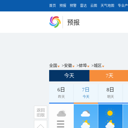
首页
预报
预警
雷达
云图
天气地图
专业产
预报
全国
>
安徽
>
蚌埠
>
城区
今天
7天
6日
7日
8日
昨天
今天
明天