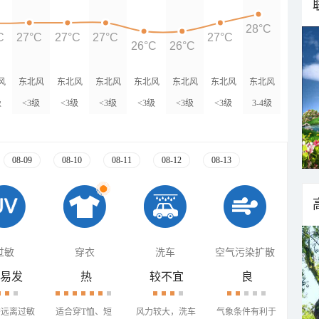
28°C
C
27°C
27°C
27°C
27°C
26°C
26°C
风
东北风
东北风
东北风
东北风
东北风
东北风
东北风
级
<3级
<3级
<3级
<3级
<3级
<3级
3-4级
08-09
08-10
08-11
08-12
08-13
过敏
穿衣
洗车
空气污染扩散
易发
热
较不宜
良
需远离过敏
适合穿T恤、短
风力较大，洗车
气象条件有利于