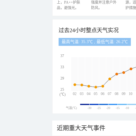
上，PA++护肤
强度并注意户外
源，
品，避强光。
防风。
护措
过去24小时整点天气实况
最高气温: 35.3℃ , 最低气温: 26.2℃
37
33
29
25
02
03
04
05
06
07
08
09
10
(℃)
气温(℃)
-30
-25
-20
-15
-10
近期重大天气事件