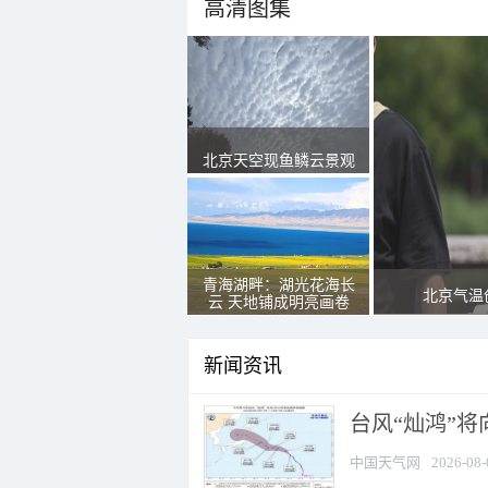
高清图集
北京天空现鱼鳞云景观
青海湖畔：湖光花海长
北京气温
云 天地铺成明亮画卷
新闻资讯
台风“灿鸿”
中国天气网
2026-08-