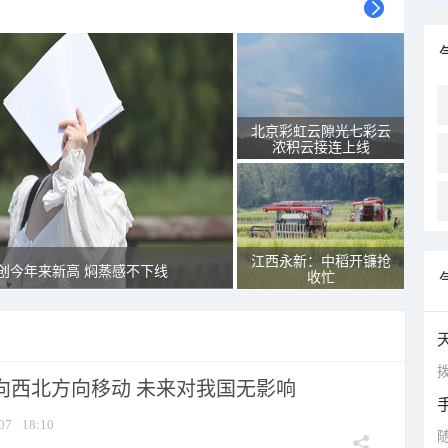
北京彩虹云隙光七彩云
浓积云接连上线
江西永新：中稻开镰抢
创今年来新高 焖蒸感不下线
收忙
拨
将向西北方向移动 未来对我国无影响
07
18:10