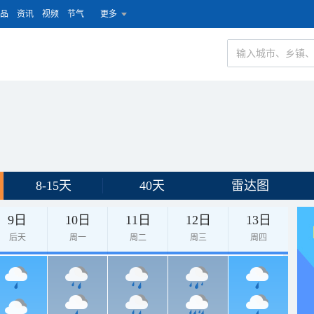
品
资讯
视频
节气
更多
8-15天
40天
雷达图
9日
10日
11日
12日
13日
后天
周一
周二
周三
周四