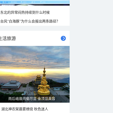
东北的异常闷热持续到什么时候
台风“白海豚”为什么会报出两条路径？
生活旅游
雨后峨眉沟壑尽显 金顶显真容
湖北神农架晨雾缭绕 秋色迷人