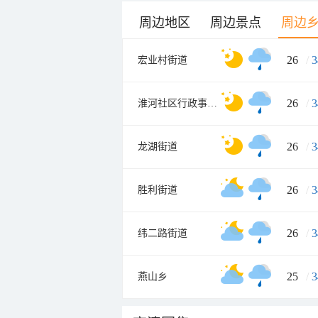
周边地区
周边景点
周边
26
/
3
宏业村街道
26
/
3
淮河社区行政事务管理中心
26
/
3
龙湖街道
26
/
3
胜利街道
26
/
3
纬二路街道
25
/
3
燕山乡