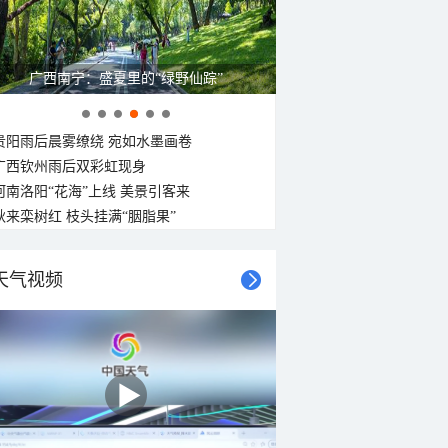
广西南宁：盛夏里的“绿野仙踪”
贵阳雨后晨雾缭绕 宛如水墨画卷
广西钦州雨后双彩虹现身
河南洛阳“花海”上线 美景引客来
秋来栾树红 枝头挂满“胭脂果”
天气视频