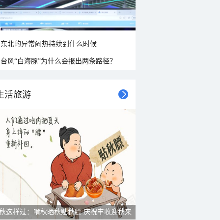
东北的异常闷热持续到什么时候
台风“白海豚”为什么会报出两条路径？
生活旅游
秋这样过：啃秋晒秋贴秋膘 庆祝丰收迎秋来