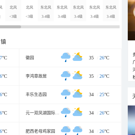
风
北风
北风
东北风
东北风
东北风
东北风
东北风
东北风
级
<3级
<3级
3-4级
3-4级
3-4级
3-4级
3-4级
3-4级
乡镇
7
°C
35
/
26
°C
徽园
6
°C
35
/
26
°C
李鸿章故居
6
°C
34
/
25
°C
丰乐生态园
6
°C
34
/
26
°C
元一双凤湖国际旅游度假区
6
°C
34
/
26
°C
肥西老母鸡家园