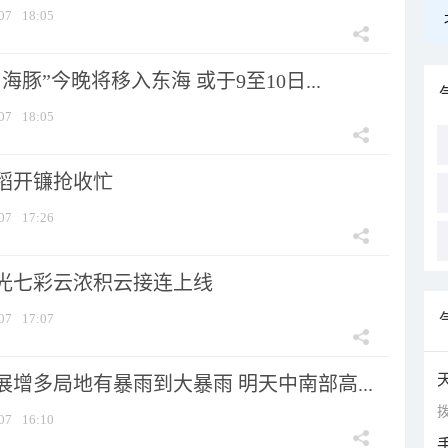
07
18:05
海豚”今晚将移入东海 或于9至10日...
07
18:05
稻开镰抢收忙
07
17:26
光七彩云浓积云接连上线
07
17:07
增多局地有暴雨到大暴雨 明天中南部高...
拨
07
16:10