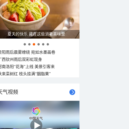
东北风
北风
北风
东风
东南风
北风
东南风
东北风
3-4级
3-4级
<3级
<3级
<3级
<3级
<3级
<3级
夏天的快乐 藏在这些消暑美味里
贵阳雨后晨雾缭绕 宛如水墨画卷
广西钦州雨后双彩虹现身
河南洛阳“花海”上线 美景引客来
秋来栾树红 枝头挂满“胭脂果”
天气视频