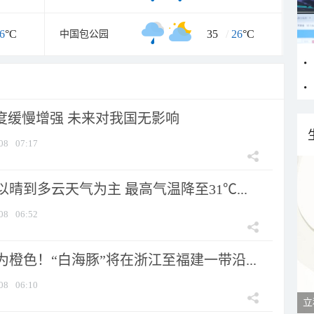
6
°C
35
/
26
°C
中国包公园
强度缓慢增强 未来对我国无影响
08
07:17
晴到多云天气为主 最高气温降至31℃...
08
06:52
橙色！“白海豚”将在浙江至福建一带沿...
08
06:10
立