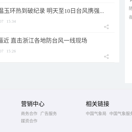
玉环热到破纪录 明天至10日台风携强...
07
15:34
”逼近 直击浙江各地防台风一线现场
07
15:26
营销中心
相关链接
商务合作
广告服务
中国气象局
中国气象服
媒资合作