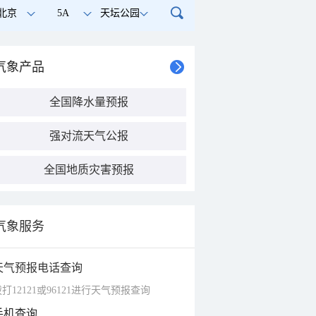
北京
5A
天坛公园
气象产品
全国降水量预报
强对流天气公报
全国地质灾害预报
气象服务
天气预报电话查询
打12121或96121进行天气预报查询
手机查询