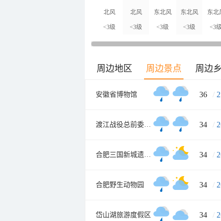
北风
北风
东北风
东北风
东北
<3级
<3级
<3级
<3级
<3
周边地区
周边景点
周边
36
/
2
安徽省博物馆
34
/
2
渡江战役总前委参谋处旧址
34
/
2
合肥三国新城遗址公园
34
/
2
合肥野生动物园
34
/
2
岱山湖旅游度假区