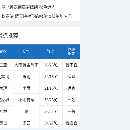
湖北神农架晨雾缭绕 秋色迷人
秋意浓 蓝天映衬下的哈尔滨伏尔加庄园
景点推荐
旅游
景区
天气
气温
指数
三亚
大雨转雷阵雨
30/25℃
较不宜
九寨沟
阵雨
32/18℃
适宜
大理
小雨
21/15℃
适宜
张家界
小雨转晴
36/25℃
一般
桂林
晴
36/25℃
一般
青岛
多云
34/27℃
较适宜