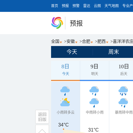
首页
预报
预警
雷达
云图
天气地图
专业产
预报
全国
>
安徽
>
合肥
>
肥西
>
喜洋洋农
今天
周末
8日
9日
10日
今天
明天
后天
小雨转多云
中雨转小雨
暴雨转中雨
34°C
31°C