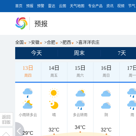
首页
预报
预警
雷达
云图
天气地图
专业产品
资讯
视频
节气
预报
全国
>
安徽
>
合肥
>
肥西
>
喜洋洋农庄
今天
周末
7天
13日
14日
15日
16日
17
周四
周五
周六
周日
周
小雨转多云
晴
多云转雨
阴
雨
34°C
32°C
32°C
29°C
29°C