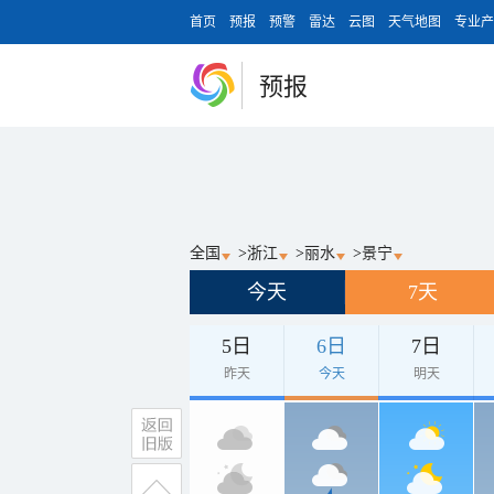
首页
预报
预警
雷达
云图
天气地图
专业产
预报
全国
>
浙江
>
丽水
>
景宁
今天
7天
5日
6日
7日
昨天
今天
明天