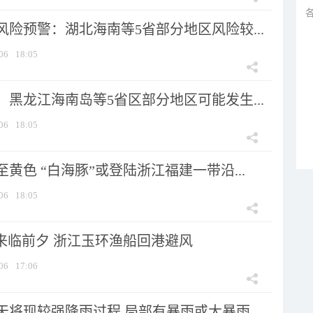
险预警：湖北海南等5省部分地区风险较...
06
18:05
黑龙江海南岛等5省区部分地区可能发生...
06
18:05
黄色 “白海豚”或登陆浙江福建一带沿...
06
18:05
”来临前夕 浙江玉环渔船回港避风
06
17:06
将现较强降雨过程 局部有暴雨或大暴雨...