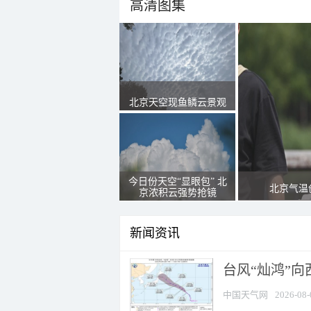
高清图集
北京天空现鱼鳞云景观
今日份天空“显眼包” 北
北京气温
京浓积云强势抢镜
新闻资讯
台风“灿鸿”
中国天气网
2026-08-