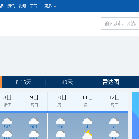
品
资讯
视频
节气
更多
8-15天
40天
雷达图
8日
9日
10日
11日
12日
后天
周日
周一
周二
周三