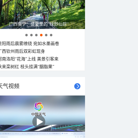
广西南宁：盛夏里的“绿野仙踪”
贵阳雨后晨雾缭绕 宛如水墨画卷
广西钦州雨后双彩虹现身
河南洛阳“花海”上线 美景引客来
秋来栾树红 枝头挂满“胭脂果”
天气视频