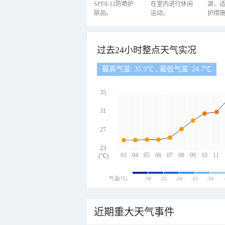
SPF8-12防晒护
在室内进行休闲
源，
肤品。
运动。
护措
过去24小时整点天气实况
最高气温: 35.3℃ , 最低气温: 24.7℃
35
31
27
23
03
04
05
06
07
08
09
10
11
(℃)
气温(℃)
-30
-25
-20
-15
-10
近期重大天气事件