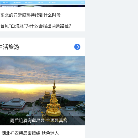
东北的异常闷热持续到什么时候
台风“白海豚”为什么会报出两条路径？
生活旅游
雨后峨眉沟壑尽显 金顶显真容
湖北神农架晨雾缭绕 秋色迷人