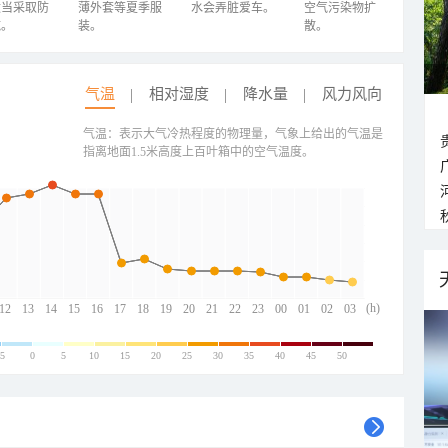
适当采取防
薄外套等夏季服
水会弄脏爱车。
空气污染物扩
施。
装。
散。
气温
相对湿度
降水量
风力风向
气温：表示大气冷热程度的物理量，气象上给出的气温是
指离地面1.5米高度上百叶箱中的空气温度。
(h)
12
13
14
15
16
17
18
19
20
21
22
23
00
01
02
03
-5
0
5
10
15
20
25
30
35
40
45
50