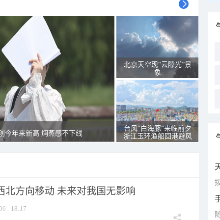
北京天空现“云隙光”景
象
台风“白海豚”来临前夕
创今年来新高 焖蒸感不下线
浙江玉环渔船回港避风
拨
向西北方向移动 未来对我国无影响
06
18:17