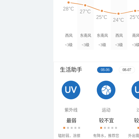
28°C
27°C
25°C
25°
24°C
西风
东南风
东南风
西风
南
<3级
<3级
<3级
<3级
<3
生活助手
08-06
08-07
紫外线
运动
最弱
较不宜
较
辐射弱，涂擦
有降水，推荐您
外出