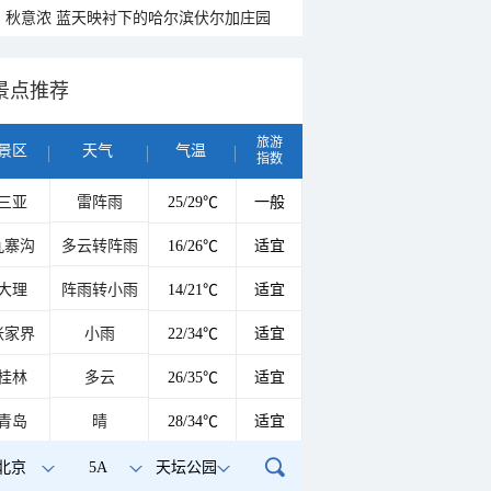
秋意浓 蓝天映衬下的哈尔滨伏尔加庄园
景点推荐
旅游
景区
天气
气温
指数
三亚
雷阵雨
25/29℃
一般
九寨沟
多云转阵雨
16/26℃
适宜
大理
阵雨转小雨
14/21℃
适宜
张家界
小雨
22/34℃
适宜
桂林
多云
26/35℃
适宜
青岛
晴
28/34℃
适宜
北京
5A
天坛公园