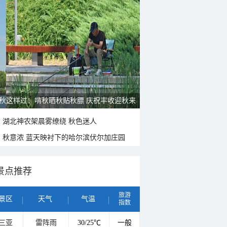
秋这样过：啃秋晒秋贴秋膘 庆祝丰收迎秋来
湖北神农架晨雾缭绕 秋色迷人
秋意浓 蓝天映衬下的哈尔滨伏尔加庄园
景点推荐
旅游
景区
天气
气温
指数
三亚
雷阵雨
30/25℃
一般