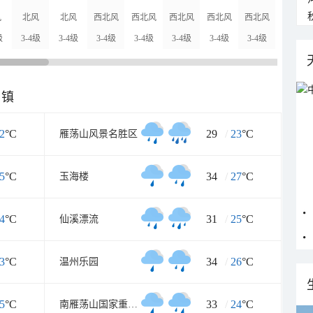
风
北风
北风
西北风
西北风
西北风
西北风
西北风
西北风
级
3-4级
3-4级
3-4级
3-4级
3-4级
3-4级
3-4级
3-4级
乡镇
2
°C
29
/
23
°C
雁荡山风景名胜区
5
°C
34
/
27
°C
玉海楼
4
°C
31
/
25
°C
仙溪漂流
3
°C
34
/
26
°C
温州乐园
5
°C
33
/
24
°C
南雁荡山国家重点风景名胜区