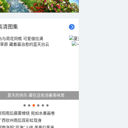
高清图集
21时
22时
23时
00时
01时
02时
03时
04时
夏天的快乐 藏在这些消暑美味里
贵阳雨后晨雾缭绕 宛如水墨画卷
广西钦州雨后双彩虹现身
26°C
26°C
26°C
26°C
26°C
25°C
25°C
25°C
2
河南洛阳“花海”上线 美景引客来