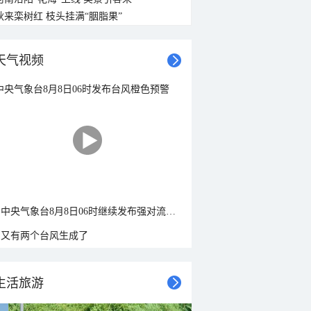
秋来栾树红 枝头挂满“胭脂果”
西风
西北风
西北风
西风
西北风
西北风
西风
西风
3-4级
3-4级
3-4级
3-4级
3-4级
4-5级
4-5级
4-5级
天气视频
中央气象台8月8日06时继续发布强对流天气蓝色预警
又有两个台风生成了
生活旅游