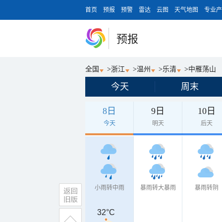
首页
预报
预警
雷达
云图
天气地图
专业产
预报
全国
>
浙江
>
温州
>
乐清
>
中雁荡山
今天
周末
8日
9日
10日
今天
明天
后天
小雨转中雨
暴雨转大暴雨
暴雨转阴
32°C