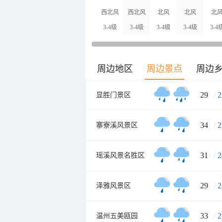
西北风
西北风
北风
北风
北
3-4级
3-4级
3-4级
3-4级
3-4
周边地区
周边景点
周边
29
/
2
显胜门景区
34
/
2
寨寮溪风景区
31
/
2
瑶溪风景名胜区
29
/
2
泽雅风景区
33
/
2
温州五美瓯园