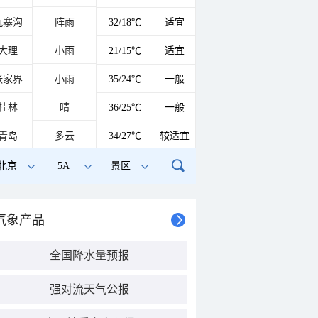
九寨沟
阵雨
32/18℃
适宜
大理
小雨
21/15℃
适宜
张家界
小雨
35/24℃
一般
桂林
晴
36/25℃
一般
青岛
多云
34/27℃
较适宜
北京
5A
景区
气象产品
全国降水量预报
强对流天气公报