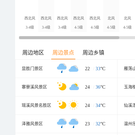
西北风
西北风
西北风
西北风
西北风
北风
北风
3-4级
3-4级
3-4级
4-5级
4-5级
4-5级
4-5级
周边地区
周边景点
周边乡镇
22
/
33
°C
显胜门景区
雁荡
24
/
36
°C
寨寮溪风景区
玉海
24
/
34
°C
瑶溪风景名胜区
仙溪
23
/
32
°C
泽雅风景区
温州