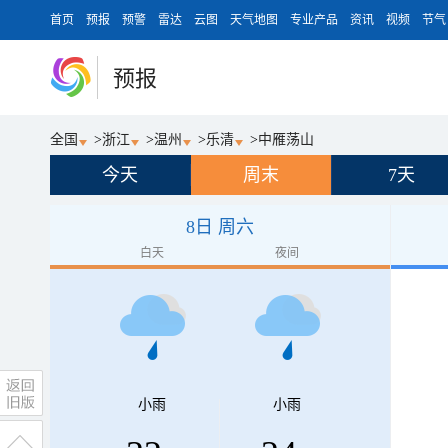
首页
预报
预警
雷达
云图
天气地图
专业产品
资讯
视频
节气
预报
全国
>
浙江
>
温州
>
乐清
>
中雁荡山
今天
周末
7天
8日 周六
白天
夜间
小雨
小雨