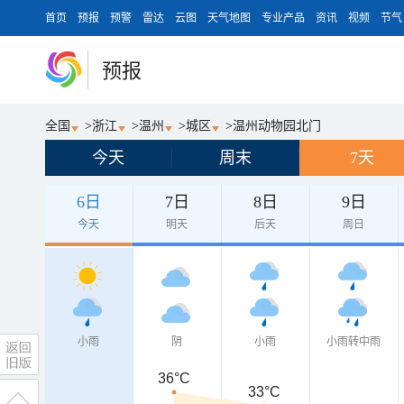
首页
预报
预警
雷达
云图
天气地图
专业产品
资讯
视频
节气
预报
全国
>
浙江
>
温州
>
城区
>
温州动物园北门
今天
周末
7天
6日
7日
8日
9日
今天
明天
后天
周日
小雨
阴
小雨
小雨转中雨
36°C
33°C