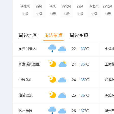
西北风
西风
西风
西北风
西风
西北风
西北风
<3级
<3级
<3级
<3级
<3级
<3级
<3级
周边地区
周边景点
周边乡镇
22
/
33
°C
显胜门景区
雁荡
24
/
36
°C
寨寮溪风景区
玉海
24
/
35
°C
中雁荡山
瑶溪
25
/
36
°C
仙溪漂流
泽雅
26
/
37
°C
温州乐园
温州