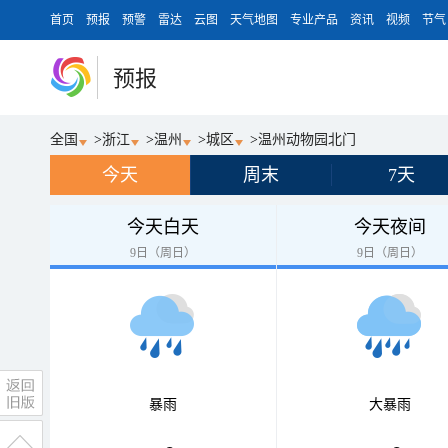
首页
预报
预警
雷达
云图
天气地图
专业产品
资讯
视频
节气
预报
全国
>
浙江
>
温州
>
城区
>
温州动物园北门
今天
周末
7天
今天白天
今天夜间
9日（周日）
9日（周日）
暴雨
大暴雨