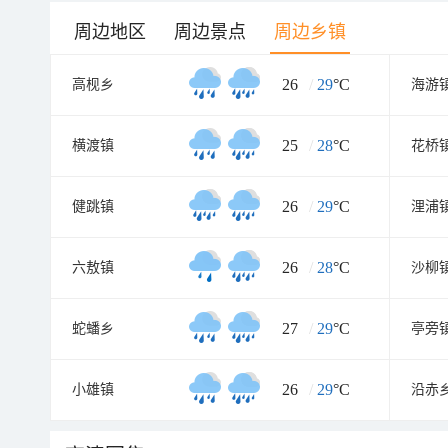
周边地区
周边景点
周边乡镇
26
/
29
°C
高枧乡
海游
25
/
28
°C
横渡镇
花桥
26
/
29
°C
健跳镇
浬浦
26
/
28
°C
六敖镇
沙柳
27
/
29
°C
蛇蟠乡
亭旁
26
/
29
°C
小雄镇
沿赤