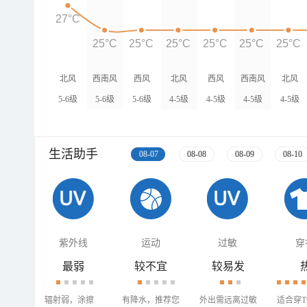
27°C
25°C
25°C
25°C
25°C
25°C
25°C
北风
西南风
西风
北风
西风
西南风
北风
5-6级
5-6级
5-6级
4-5级
4-5级
4-5级
4-5级
生活助手
08-07
08-08
08-09
08-10
紫外线
运动
过敏
穿
最弱
较不宜
较易发
辐射弱，涂擦
有降水，推荐您
外出需远离过敏
适合穿