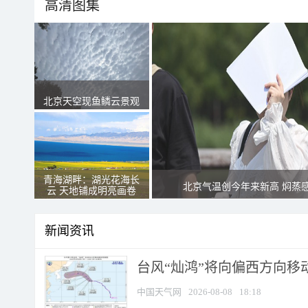
高清图集
北京天空现鱼鳞云景观
青海湖畔：湖光花海长
北京气温创今年来新高 焖蒸
云 天地铺成明亮画卷
新闻资讯
台风“灿鸿”将向偏西方向移
中国天气网
2026-08-08
18:18