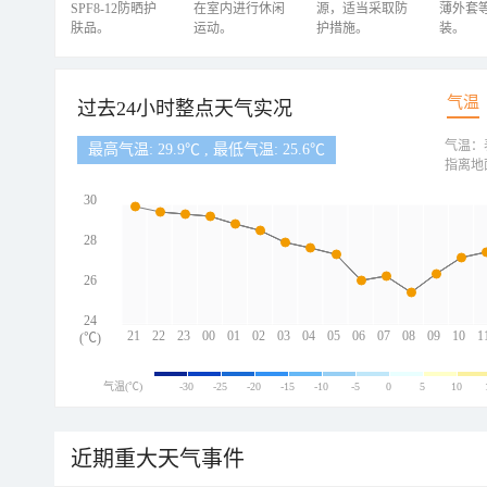
SPF8-12防晒护
在室内进行休闲
源，适当采取防
薄外套
肤品。
运动。
护措施。
装。
气温
过去24小时整点天气实况
气温：
最高气温: 29.9℃ , 最低气温: 25.6℃
指离地
30
28
26
24
21
22
23
00
01
02
03
04
05
06
07
08
09
10
1
(℃)
气温(℃)
-30
-25
-20
-15
-10
-5
0
5
10
近期重大天气事件