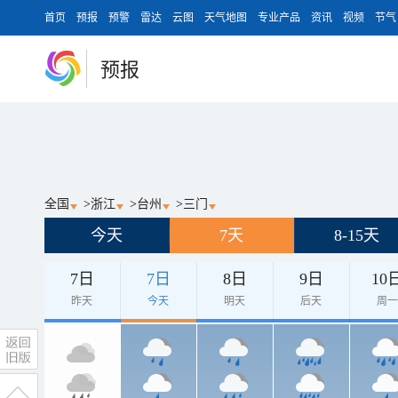
首页
预报
预警
雷达
云图
天气地图
专业产品
资讯
视频
节气
预报
全国
>
浙江
>
台州
>
三门
今天
7天
8-15天
7日
7日
8日
9日
10
昨天
今天
明天
后天
周