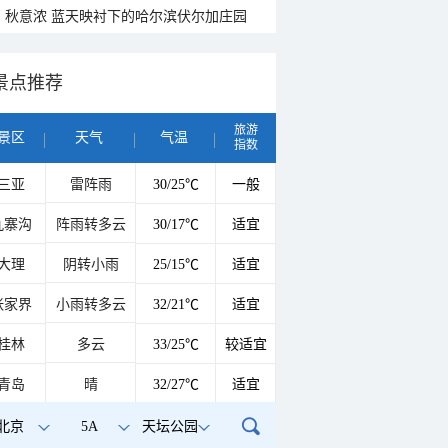
秋意浓 蓝天映衬下的哈尔滨伏尔加庄园
景点推荐
旅游
景区
天气
气温
指数
三亚
雷阵雨
30/25℃
一般
九寨沟
阵雨转多云
30/17℃
适宜
大理
阴转小雨
25/15℃
适宜
张家界
小雨转多云
32/21℃
适宜
桂林
多云
33/25℃
较适宜
青岛
晴
32/27℃
适宜
北京
5A
天坛公园