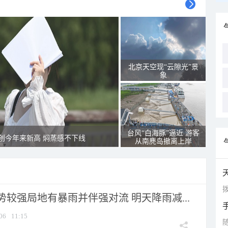
北京天空现“云隙光”景
象
台风“白海豚”逼近 游客
创今年来新高 焖蒸感不下线
从南麂岛撤离上岸
拨
较强局地有暴雨并伴强对流 明天降雨减...
06
11:15