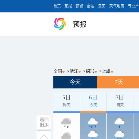
首页
预报
预警
雷达
云图
天气地图
专业产
预报
全国
>
浙江
>
绍兴
>
上虞
今天
7天
5日
6日
7日
昨天
今天
明天