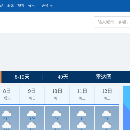
品
资讯
视频
节气
更多
8-15天
40天
雷达图
8日
9日
10日
11日
12日
后天
周日
周一
周二
周三