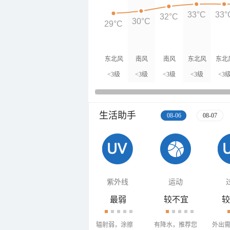
33°C
33°
32°C
30°C
29°C
东北风
南风
南风
东北风
东北
<3级
<3级
<3级
<3级
<3
生活助手
08-06
08-07
紫外线
运动
最弱
较不宜
较
辐射弱，涂擦
有降水，推荐您
外出