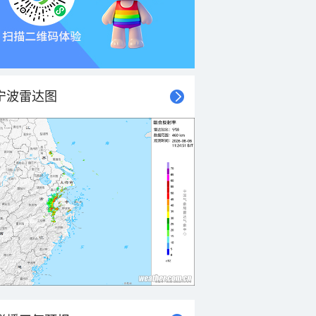
宁波雷达图
21时
22时
23时
00时
01时
02时
03时
04时