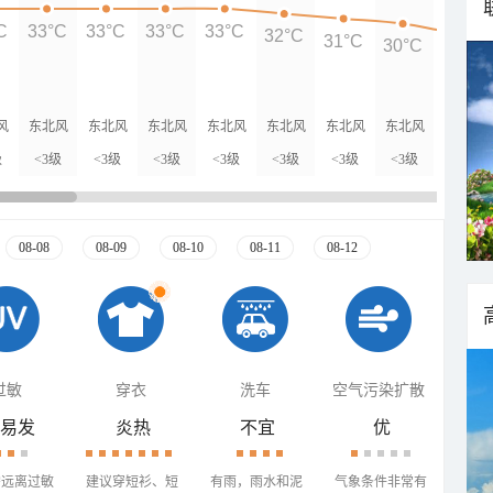
C
33°C
33°C
33°C
33°C
32°C
31°C
30°C
28°C
风
东北风
东北风
东北风
东北风
东北风
东北风
东北风
东北风
级
<3级
<3级
<3级
<3级
<3级
<3级
<3级
<3级
08-08
08-09
08-10
08-11
08-12
过敏
穿衣
洗车
空气污染扩散
易发
炎热
不宜
优
需远离过敏
建议穿短衫、短
有雨，雨水和泥
气象条件非常有