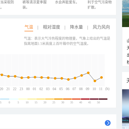
适当采取防
裤等清凉夏季服
水会弄脏爱车。
利于空气污染物
施。
装。
扩散。
气温
相对湿度
降水量
风力风向
气温：表示大气冷热程度的物理量，气象上给出的气温是
指离地面1.5米高度上百叶箱中的空气温度。
(h)
20
21
22
23
00
01
02
03
04
05
06
07
08
09
10
11
-5
0
5
10
15
20
25
30
35
40
45
50