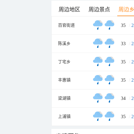
周边地区
周边景点
周边
35
/
2
百官街道
33
/
2
陈溪乡
35
/
2
丁宅乡
35
/
2
丰惠镇
34
/
2
梁湖镇
35
/
2
上浦镇