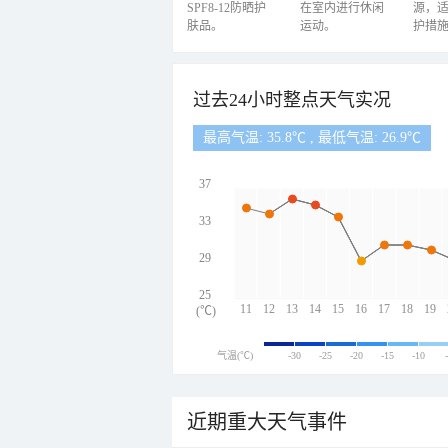
SPF8-12防晒护
在室内进行休闲
源，
肤品。
运动。
护措
过去24小时整点天气实况
最高气温: 35.8℃ , 最低气温: 26.9℃
37
33
29
25
11
12
13
14
15
16
17
18
19
(℃)
气温(℃)
-30
-25
-20
-15
-10
近期重大天气事件