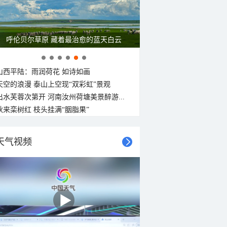
呼伦贝尔草原 藏着最治愈的蓝天白云
山西平陆：雨润荷花 如诗如画
天空的浪漫 泰山上空现“双彩虹”景观
出水芙蓉次第开 河南汝州荷塘美景醉游...
秋来栾树红 枝头挂满“胭脂果”
天气视频