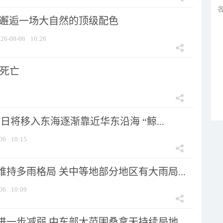
 邂逅一场大自然的顶级配色
26-08-06
10:26
人死亡
7日将移入东海逐渐靠近华东沿海 “鲸...
06
10:15
持多雨格局 关中等地部分地区有大雨局...
06
10:09
一步减弱 中东部大范围桑拿天持续局地...