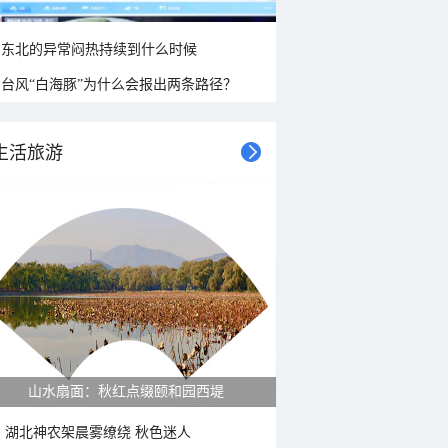
东北的异常闷热持续到什么时候
台风“白海豚”为什么会报出两条路径？
生活旅游
山水扇面：秋红点缀颐和园西堤
湖北神农架晨雾缭绕 秋色迷人