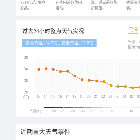
SPF8-12防晒护
在室内进行休闲
源，适当采取防
裤等清
肤品。
运动。
护措施。
装。
气温
过去24小时整点天气实况
气温：
最高气温: 34.5℃ , 最低气温: 27.8℃
指离地
38
34
30
26
13
14
15
16
17
18
19
20
21
22
23
00
01
02
0
(℃)
气温(℃)
-30
-25
-20
-15
-10
-5
0
5
10
近期重大天气事件