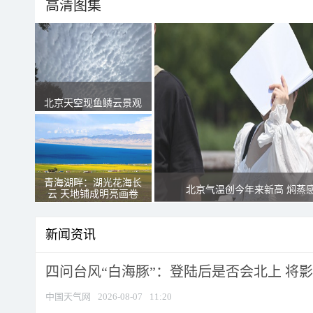
高清图集
北京天空现鱼鳞云景观
青海湖畔：湖光花海长
北京气温创今年来新高 焖蒸
云 天地铺成明亮画卷
新闻资讯
四问台风“白海豚”：登陆后是否会北上 将影响
中国天气网
2026-08-07
11:20