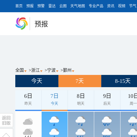
首页
预报
预警
雷达
云图
天气地图
专业产品
资讯
视频
节气
预报
全国
>
浙江
>
宁波
>
鄞州
今天
7天
8-15天
6日
7日
8日
9日
10
昨天
今天
明天
后天
周