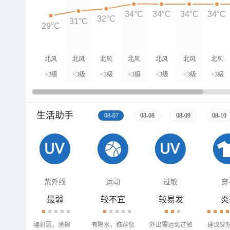
34°C
34°C
34°C
34°C
32°C
31°C
29°C
北风
北风
北风
北风
北风
北风
北风
<3级
<3级
<3级
<3级
<3级
<3级
<3级
生活助手
08-07
08-08
08-09
08-10
紫外线
运动
过敏
穿
最弱
较不宜
较易发
炎
辐射弱，涂擦
有降水，推荐您
外出需远离过敏
建议穿