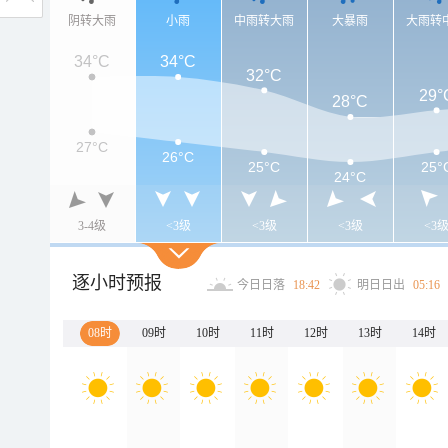
阴转大雨
小雨
中雨转大雨
大暴雨
大雨转
34°C
34°C
32°C
29°
28°C
27°C
26°C
25°C
25°
24°C
3-4级
<3级
<3级
<3级
<3
逐小时预报
今日日落
18:42
明日日出
05:16
08时
09时
10时
11时
12时
13时
14时