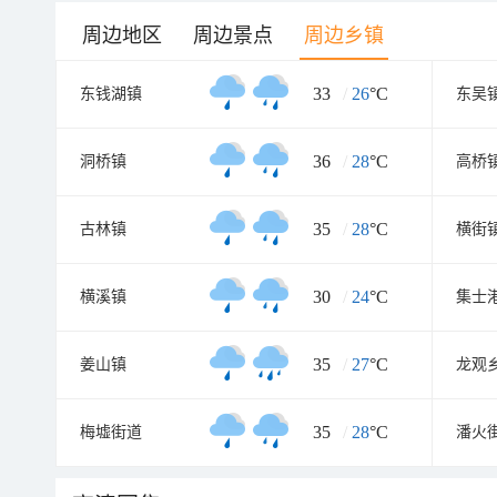
周边地区
周边景点
周边乡镇
33
/
26
°C
东钱湖镇
东吴
36
/
28
°C
洞桥镇
高桥
35
/
28
°C
古林镇
横街
30
/
24
°C
横溪镇
集士
35
/
27
°C
姜山镇
龙观
35
/
28
°C
梅墟街道
潘火