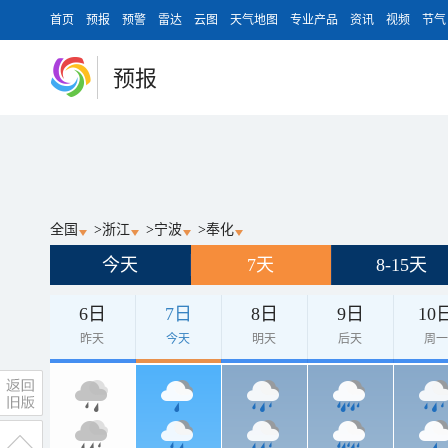
首页
预报
预警
雷达
云图
天气地图
专业产品
资讯
视频
节气
预报
全国
>
浙江
>
宁波
>
奉化
今天
7天
8-15天
6日
7日
8日
9日
10
昨天
今天
明天
后天
周