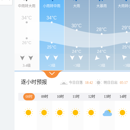
中雨转大雨
小雨转中雨
大雨
大暴雨
大雨转
34°C
34°C
30°C
29°
28°C
26°C
25°C
25°
24°C
24°C
3-4级
<3级
<3级
<3级
<3
逐小时预报
今日日落
18:42
明日日出
05:17
08时
09时
10时
11时
12时
13时
14时