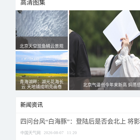
高清图集
北京天空现鱼鳞云景观
青海湖畔：湖光花海长
北京气温创今年来新高 焖蒸
云 天地铺成明亮画卷
新闻资讯
四问台风“白海豚”：登陆后是否会北上 将影响
中国天气网
2026-08-07
11:20