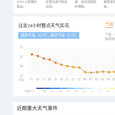
SPF8-12防晒护
在室内进行休闲
源，适当采取防
裤等清
肤品。
运动。
护措施。
装。
气温
过去24小时整点天气实况
气温：
最高气温: 34.4℃ , 最低气温: 26.6℃
指离地
37
33
29
25
15
16
17
18
19
20
21
22
23
00
01
02
03
04
0
(℃)
气温(℃)
-30
-25
-20
-15
-10
-5
0
5
10
近期重大天气事件