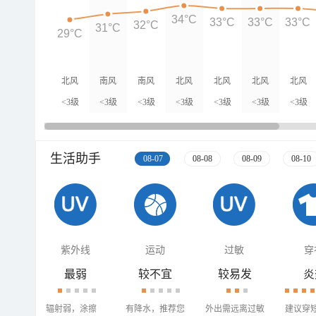
34°C
33°C
33°C
33°C
32°C
31°C
29°C
北风
南风
南风
北风
北风
北风
北风
<3级
<3级
<3级
<3级
<3级
<3级
<3级
生活助手
08-07
08-08
08-09
08-10
紫外线
运动
过敏
穿
最弱
较不宜
较易发
炎
辐射弱，涂擦
有降水，推荐您
外出需远离过敏
建议穿