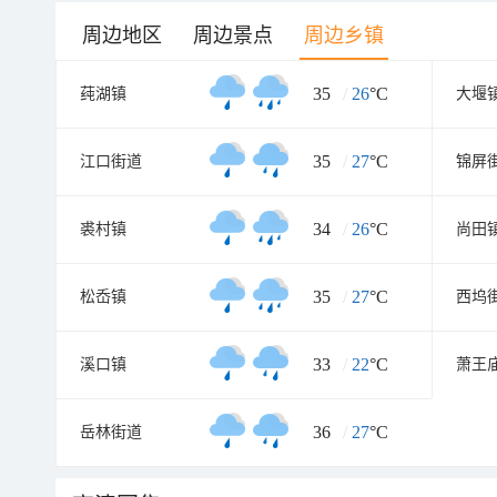
周边地区
周边景点
周边乡镇
35
/
26
°C
莼湖镇
大堰
35
/
27
°C
江口街道
锦屏
34
/
26
°C
裘村镇
尚田
35
/
27
°C
松岙镇
西坞
33
/
22
°C
溪口镇
萧王
36
/
27
°C
岳林街道