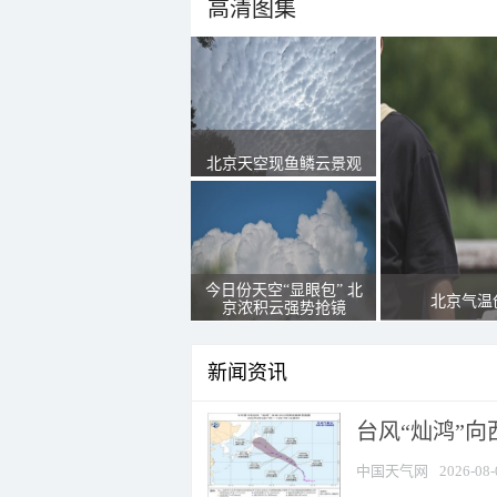
高清图集
北京天空现鱼鳞云景观
今日份天空“显眼包” 北
北京气温
京浓积云强势抢镜
新闻资讯
台风“灿鸿”
中国天气网
2026-08-