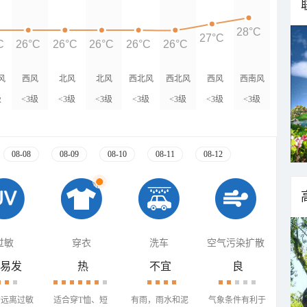
28°C
27°C
C
26°C
26°C
26°C
26°C
26°C
风
西风
北风
北风
西北风
西北风
西风
西南风
级
<3级
<3级
<3级
<3级
<3级
<3级
<3级
08-08
08-09
08-10
08-11
08-12
过敏
穿衣
洗车
空气污染扩散
易发
热
不宜
良
需远离过敏
适合穿T恤、短
有雨，雨水和泥
气象条件有利于