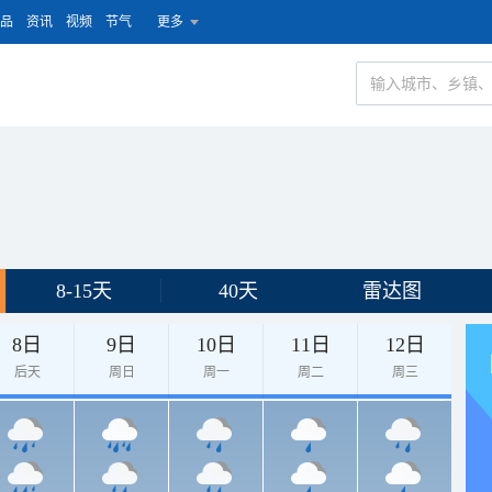
品
资讯
视频
节气
更多
8-15天
40天
雷达图
8日
9日
10日
11日
12日
后天
周日
周一
周二
周三