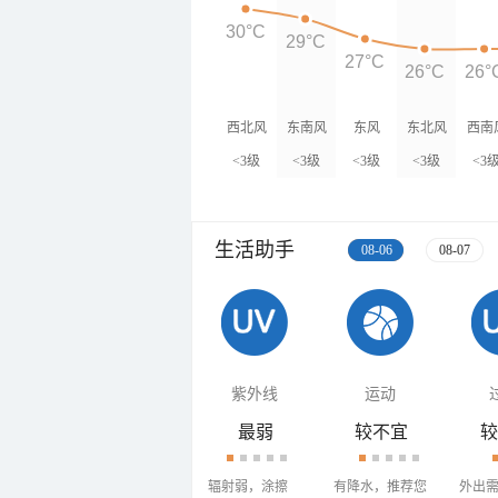
30°C
29°C
27°C
26°C
26°
西北风
东南风
东风
东北风
西南
<3级
<3级
<3级
<3级
<3
生活助手
08-06
08-07
紫外线
运动
最弱
较不宜
较
辐射弱，涂擦
有降水，推荐您
外出