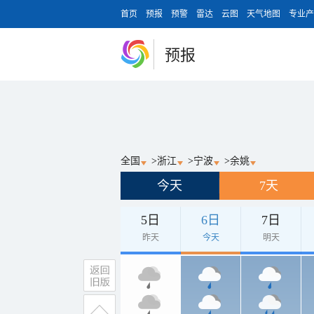
首页
预报
预警
雷达
云图
天气地图
专业产
预报
全国
>
浙江
>
宁波
>
余姚
今天
7天
5日
6日
7日
昨天
今天
明天