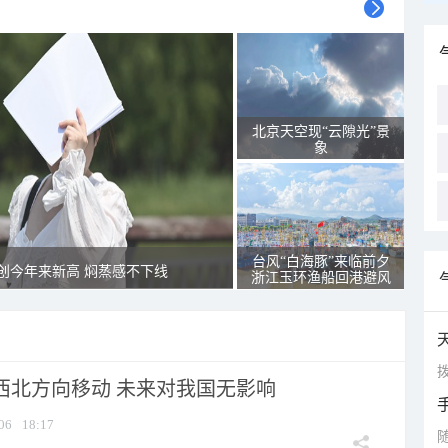
北京天空现“云隙光”景
象
台风“白海豚”来临前夕
创今年来新高 焖蒸感不下线
浙江玉环渔船回港避风
拨
向西北方向移动 未来对我国无影响
06
18:17