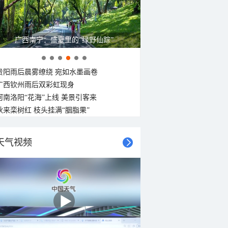
广西南宁：盛夏里的“绿野仙踪”
贵阳雨后晨雾缭绕 宛如水墨画卷
广西钦州雨后双彩虹现身
河南洛阳“花海”上线 美景引客来
秋来栾树红 枝头挂满“胭脂果”
天气视频