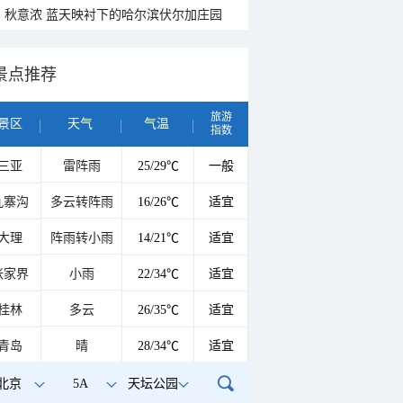
秋意浓 蓝天映衬下的哈尔滨伏尔加庄园
景点推荐
旅游
景区
天气
气温
指数
三亚
雷阵雨
25/29℃
一般
九寨沟
多云转阵雨
16/26℃
适宜
大理
阵雨转小雨
14/21℃
适宜
张家界
小雨
22/34℃
适宜
桂林
多云
26/35℃
适宜
青岛
晴
28/34℃
适宜
北京
5A
天坛公园