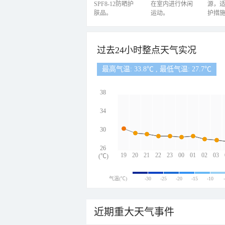
SPF8-12防晒护
在室内进行休闲
源，
肤品。
运动。
护措
过去24小时整点天气实况
最高气温: 33.8℃ , 最低气温: 27.7℃
38
34
30
26
19
20
21
22
23
00
01
02
03
(℃)
气温(℃)
-30
-25
-20
-15
-10
近期重大天气事件