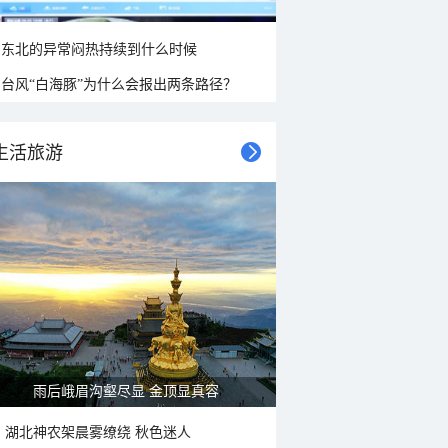
东北的异常闷热持续到什么时候
台风“白海豚”为什么会报出两条路径？
生活旅游
雨后峨眉沟壑尽显 金顶显真容
湖北神农架晨雾缭绕 秋色迷人