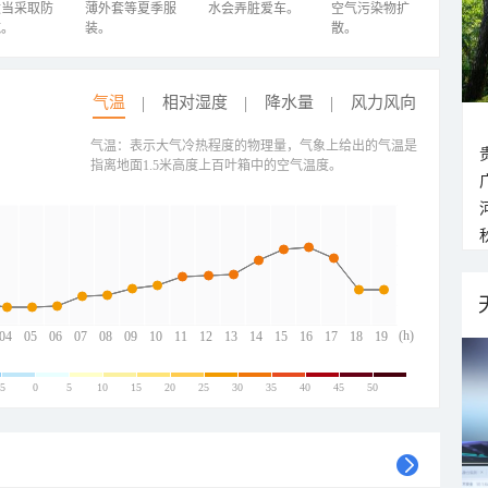
适当采取防
薄外套等夏季服
水会弄脏爱车。
空气污染物扩
施。
装。
散。
气温
相对湿度
降水量
风力风向
气温：表示大气冷热程度的物理量，气象上给出的气温是
指离地面1.5米高度上百叶箱中的空气温度。
(h)
04
05
06
07
08
09
10
11
12
13
14
15
16
17
18
19
-5
0
5
10
15
20
25
30
35
40
45
50