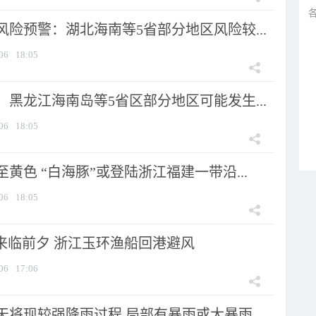
险预警：湖北海南等5省部分地区风险较...
06
18:05
黑龙江海南岛等5省区部分地区可能发生...
06
18:05
黄色 “白海豚”或登陆浙江福建一带沿...
06
18:05
”来临前夕 浙江玉环渔船回港避风
06
17:06
将现较强降雨过程 局部有暴雨或大暴雨...