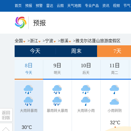
首页
预报
预警
雷达
云图
天气地图
专业产品
资讯
视频
节气
预报
全国
>
浙江
>
宁波
>
慈溪
>
雅戈尔达蓬山旅游度假区
今天
周末
7天
8日
9日
10日
11日
今天
明天
后天
周二
大雨转暴雨
暴雨转大暴雨
大雨转小雨
小雨转阴
32°C
30°C