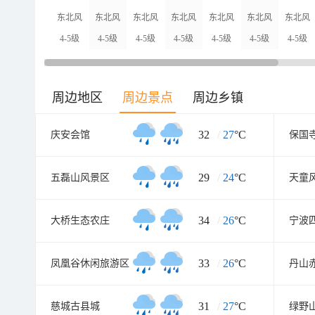
东北风
东北风
东北风
东北风
东北风
东北风
东北风
4-5级
4-5级
4-5级
4-5级
4-5级
4-5级
4-5级
周边地区
周边景点
周边乡镇
32
/
27
°C
庆安会馆
保国
29
/
24
°C
五磊山风景区
天童
34
/
26
°C
大桥生态农庄
33
/
26
°C
凤凰谷休闲旅游区
31
/
27
°C
慈城古县城
绿野