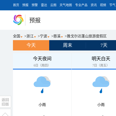
首页
预报
预警
雷达
云图
天气地图
专业产品
资讯
视频
节气
预报
全国
>
浙江
>
宁波
>
慈溪
>
雅戈尔达蓬山旅游度假区
今天
周末
7天
今天夜间
明天白天
6日（周四）
7日（周五）
小雨
小雨