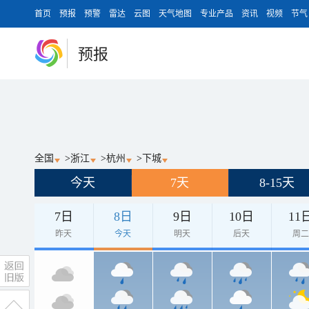
首页
预报
预警
雷达
云图
天气地图
专业产品
资讯
视频
节气
预报
全国
>
浙江
>
杭州
>
下城
今天
7天
8-15天
7日
8日
9日
10日
11
昨天
今天
明天
后天
周