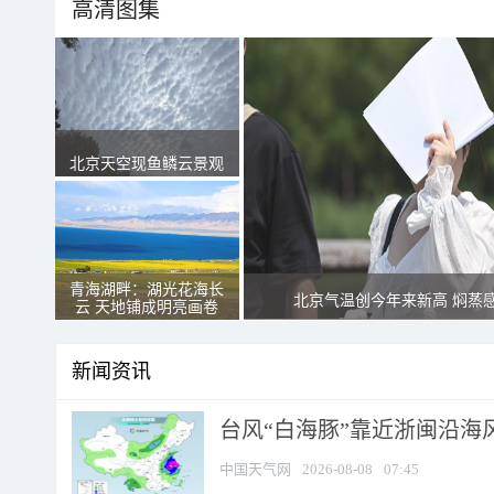
高清图集
北京天空现鱼鳞云景观
青海湖畔：湖光花海长
北京气温创今年来新高 焖蒸
云 天地铺成明亮画卷
新闻资讯
台风“白海豚”靠近浙闽沿海风
中国天气网
2026-08-08
07:45