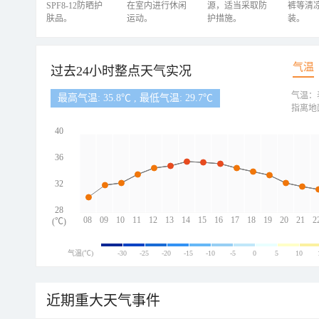
SPF8-12防晒护
在室内进行休闲
源，适当采取防
裤等清
肤品。
运动。
护措施。
装。
气温
过去24小时整点天气实况
气温：
最高气温: 35.8℃ , 最低气温: 29.7℃
指离地
40
36
32
28
08
09
10
11
12
13
14
15
16
17
18
19
20
21
2
(℃)
气温(℃)
-30
-25
-20
-15
-10
-5
0
5
10
近期重大天气事件