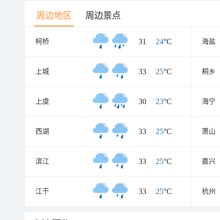
周边地区
周边景点
31
/
24
°C
柯桥
海盐
33
/
25
°C
上城
桐乡
30
/
23
°C
上虞
海宁
33
/
25
°C
西湖
萧山
33
/
25
°C
滨江
嘉兴
33
/
25
°C
江干
杭州