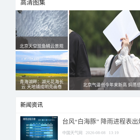
高清图集
北京天空现鱼鳞云景观
青海湖畔：湖光花海长
北京气温创今年来新高 焖蒸
云 天地铺成明亮画卷
新闻资讯
台风“白海豚” 降雨进程表出炉
中国天气网
2026-08-08
13:19