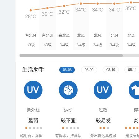
35°C
34°C
34°C
34°C
32°C
30°C
28°C
东北风
东北风
东北风
北风
北风
北风
北风
<3级
<3级
3-4级
3-4级
3-4级
3-4级
3-4级
生活助手
08-08
08-09
08-10
08-11
紫外线
运动
过敏
穿
最弱
较不宜
较易发
炎
辐射弱，涂擦
有降水，推荐您
外出需远离过敏
建议穿