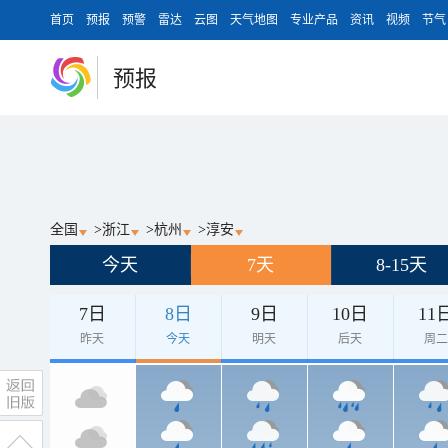
首页
预报
预警
雷达
云图
天气地图
专业产品
资讯
视频
节气
预报
全国
>
浙江
>
杭州
>
淳安
今天
7天
8-15天
7日
8日
9日
10日
11
昨天
今天
明天
后天
周