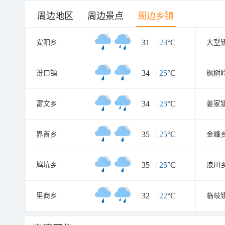
周边地区
周边景点
周边乡镇
31
/
23
°C
安阳乡
大墅
34
/
25
°C
汾口镇
枫树
34
/
23
°C
富文乡
姜家
35
/
25
°C
界首乡
金峰
35
/
25
°C
鸠坑乡
浪川
32
/
22
°C
里商乡
临岐