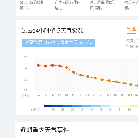
SPF8-12防晒护
在室内进行休闲
源，适当采取防
裤等清
肤品。
运动。
护措施。
装。
气温
过去24小时整点天气实况
气温：
最高气温: 35.4℃ , 最低气温: 27.6℃
指离地
38
34
30
26
14
15
16
17
18
19
20
21
22
23
00
01
02
03
0
(℃)
气温(℃)
-30
-25
-20
-15
-10
-5
0
5
10
近期重大天气事件