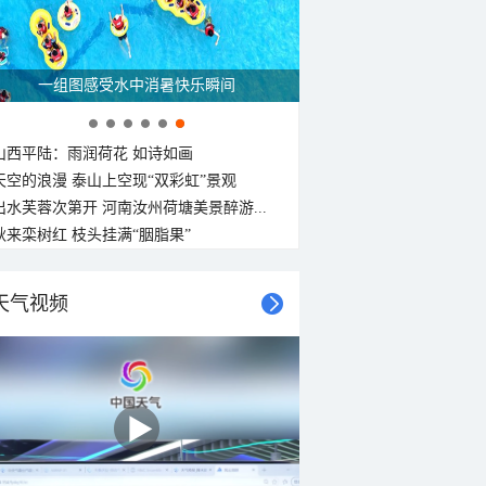
一组图感受水中消暑快乐瞬间
山西平陆：雨润荷花 如诗如画
天空的浪漫 泰山上空现“双彩虹”景观
出水芙蓉次第开 河南汝州荷塘美景醉游...
秋来栾树红 枝头挂满“胭脂果”
天气视频