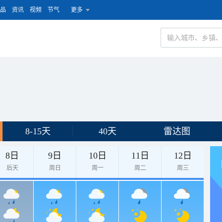
品
资讯
视频
节气
更多
8-15天
40天
雷达图
8日
9日
10日
11日
12日
后天
周日
周一
周二
周三