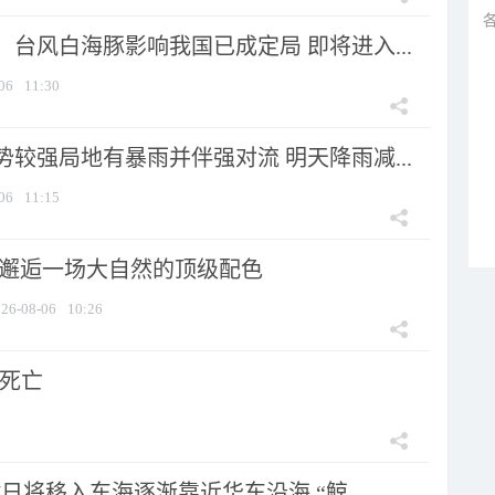
台风白海豚影响我国已成定局 即将进入...
06
11:30
较强局地有暴雨并伴强对流 明天降雨减...
06
11:15
 邂逅一场大自然的顶级配色
26-08-06
10:26
人死亡
7日将移入东海逐渐靠近华东沿海 “鲸...