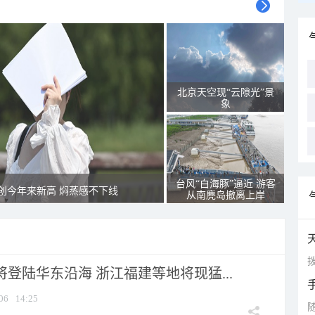
北京天空现“云隙光”景
象
台风“白海豚”逼近 游客
创今年来新高 焖蒸感不下线
从南麂岛撤离上岸
拨
将登陆华东沿海 浙江福建等地将现猛...
06
14:25