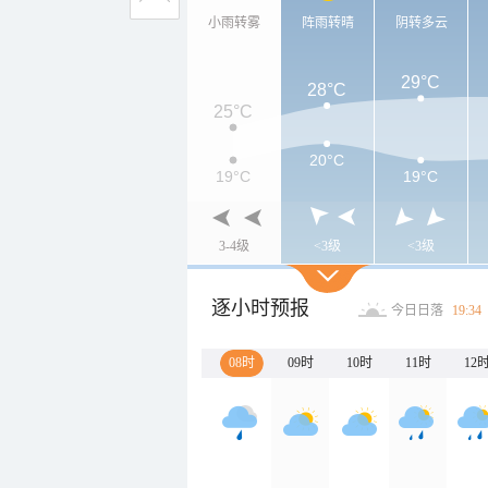
小雨转雾
阵雨转晴
阴转多云
29°C
28°C
25°C
20°C
19°C
19°C
3-4级
<3级
<3级
逐小时预报
今日日落
19:34
08时
09时
10时
11时
12