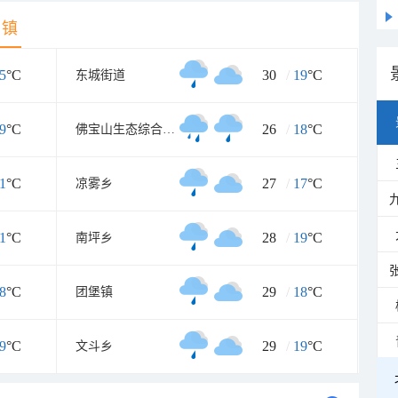
乡镇
5
°C
30
/
19
°C
东城街道
9
°C
26
/
18
°C
佛宝山生态综合开发区
1
°C
27
/
17
°C
凉雾乡
1
°C
28
/
19
°C
南坪乡
8
°C
29
/
18
°C
团堡镇
9
°C
29
/
19
°C
文斗乡