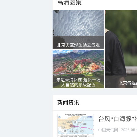
高清图集
北京天空现鱼鳞云景观
走进青海祁连 邂逅一场
北京气温
大自然的顶级配色
新闻资讯
台风“白海豚”
中国天气网
2026-08-