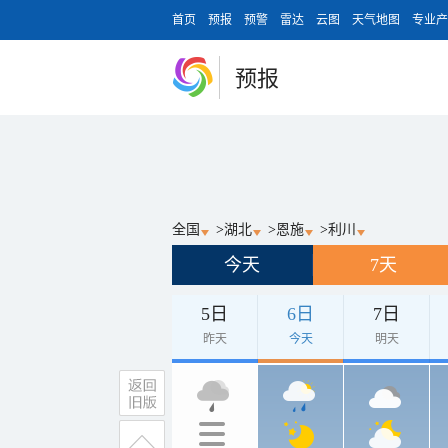
首页
预报
预警
雷达
云图
天气地图
专业产
预报
全国
>
湖北
>
恩施
>
利川
今天
7天
5日
6日
7日
昨天
今天
明天