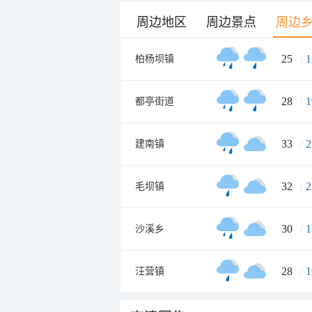
周边地区
周边景点
周边
25
/
1
柏杨坝镇
28
/
1
都亭街道
33
/
2
建南镇
32
/
2
毛坝镇
30
/
1
沙溪乡
28
/
1
汪营镇