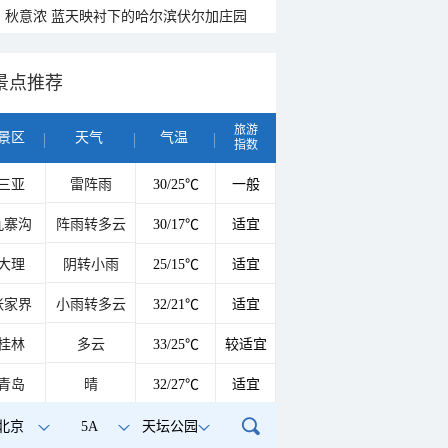
秋意浓 蓝天映衬下的哈尔滨伏尔加庄园
景点推荐
旅游
景区
天气
气温
指数
三亚
雷阵雨
30/25℃
一般
九寨沟
阵雨转多云
30/17℃
适宜
大理
阴转小雨
25/15℃
适宜
张家界
小雨转多云
32/21℃
适宜
桂林
多云
33/25℃
较适宜
青岛
晴
32/27℃
适宜
北京
5A
天坛公园