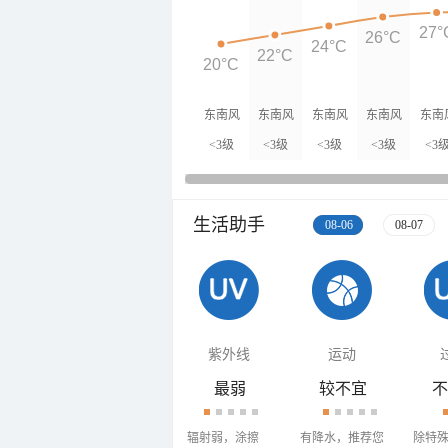
27°
26°C
24°C
22°C
20°C
东南风
东南风
东南风
东南风
东南
<3级
<3级
<3级
<3级
<3
生活助手
08-06
08-07
紫外线
运动
最弱
较不宜
不
辐射弱，涂擦
有降水，推荐您
除特