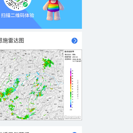
恩施雷达图
21时
22时
23时
00时
01时
02时
03时
04时