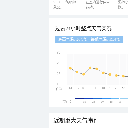
SPF8-12防晒护
在室内进行休闲
需担
肤品。
运动。
题。
过去24小时整点天气实况
最高气温: 26.9℃ , 最低气温: 19.4℃
30
26
22
18
14
15
16
17
18
19
20
21
22
(℃)
气温(℃)
-30
-25
-20
-15
-10
近期重大天气事件