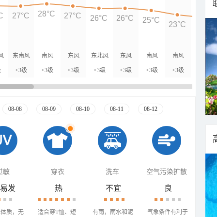
28°C
C
27°C
27°C
26°C
26°C
25°C
23°C
22°C
风
东南风
南风
东风
东北风
东风
南风
南风
东风
级
<3级
<3级
<3级
<3级
<3级
<3级
<3级
<3级
08-08
08-09
08-10
08-11
08-12
过敏
穿衣
洗车
空气污染扩散
易发
热
不宜
良
殊体质，无
适合穿T恤、短
有雨，雨水和泥
气象条件有利于