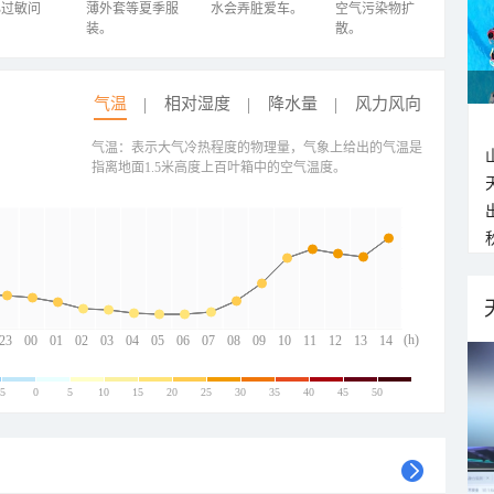
心过敏问
薄外套等夏季服
水会弄脏爱车。
空气污染物扩
装。
散。
气温
相对湿度
降水量
风力风向
气温：表示大气冷热程度的物理量，气象上给出的气温是
指离地面1.5米高度上百叶箱中的空气温度。
(h)
23
00
01
02
03
04
05
06
07
08
09
10
11
12
13
14
-5
0
5
10
15
20
25
30
35
40
45
50