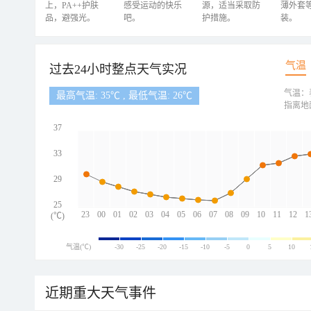
上，PA++护肤
感受运动的快乐
源，适当采取防
薄外套
品，避强光。
吧。
护措施。
装。
气温
过去24小时整点天气实况
气温：
最高气温: 35℃ , 最低气温: 26℃
指离地
37
33
29
25
23
00
01
02
03
04
05
06
07
08
09
10
11
12
1
(℃)
气温(℃)
-30
-25
-20
-15
-10
-5
0
5
10
近期重大天气事件