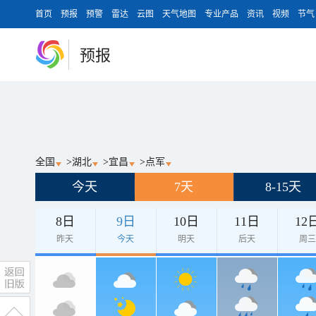
首页
预报
预警
雷达
云图
天气地图
专业产品
资讯
视频
节气
预报
全国
>
湖北
>
宜昌
>
点军
今天
7天
8-15天
8日
9日
10日
11日
12
昨天
今天
明天
后天
周