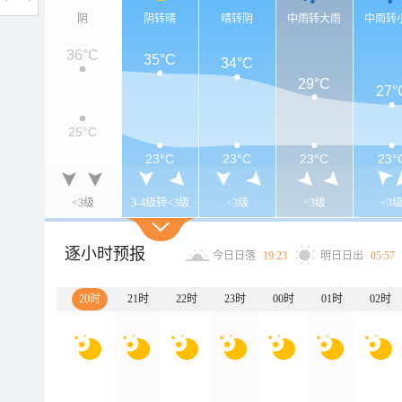
阴
阴转晴
晴转阴
中雨转大雨
中雨转
36°C
35°C
34°C
29°C
27°
25°C
23°C
23°C
23°C
23°
<3级
3-4级转<3级
<3级
<3级
<3
逐小时预报
今日日落
19:23
明日日出
05:57
20时
21时
22时
23时
00时
01时
02时