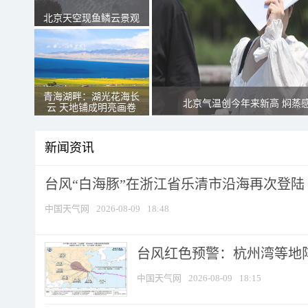
北京天空现鱼鳞云景观
青海湖畔：湖光花海长
北京气温创今年来新高 焖蒸
云 天地铺成明亮画卷
新闻资讯
台风“白海豚”在浙江省乐清市沿海再次登陆
中国天气网
2026-08-09
18:48
​台风红色预警：杭州湾等地阵
中国天气网
2026-08-09
18:15