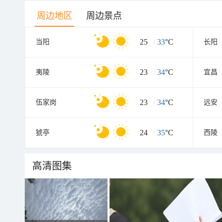
周边地区
周边景点
25
/
33
°C
当阳
长阳
23
/
34
°C
夷陵
宜昌
23
/
34
°C
伍家岗
远安
24
/
35
°C
猇亭
西陵
高清图集