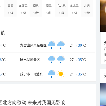
风
南风
东南风
南风
南风
东北风
东北风
北风
级
<3级
<3级
<3级
<3级
<3级
<3级
<3级
乡镇
4
°C
24
/
30
°C
九宫山风景名胜区
6
°C
27
/
35
°C
陆水湖风景区
5
°C
24
/
35
°C
咸宁市131(澄水洞旅游区
向西北方向移动 未来对我国无影响