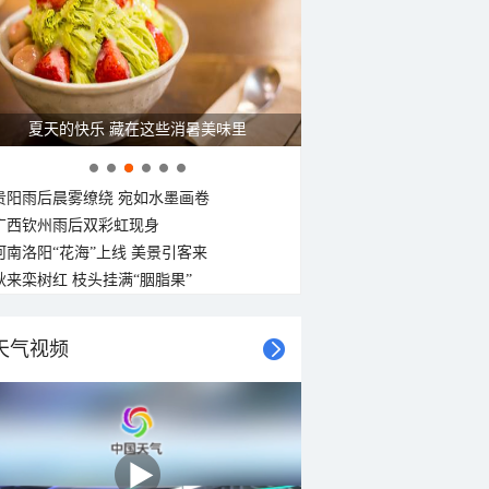
夏天的快乐 藏在这些消暑美味里
贵阳雨后晨雾缭绕 宛如水墨画卷
广西钦州雨后双彩虹现身
河南洛阳“花海”上线 美景引客来
秋来栾树红 枝头挂满“胭脂果”
天气视频