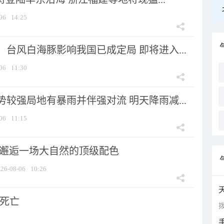
06
14:25
台风白海豚影响我国已成定局 即将进入...
06
11:30
较强局地有暴雨并伴强对流 明天降雨减...
06
11:15
 邂逅一场大自然的顶级配色
26-08-06
10:26
人死亡
拨