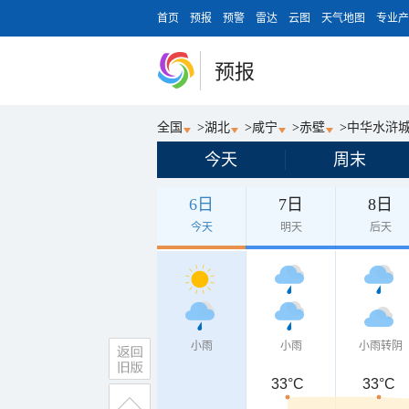
首页
预报
预警
雷达
云图
天气地图
专业产
预报
全国
>
湖北
>
咸宁
>
赤壁
>
中华水浒
今天
周末
6日
7日
8日
今天
明天
后天
小雨
小雨
小雨转阴
33°C
33°C