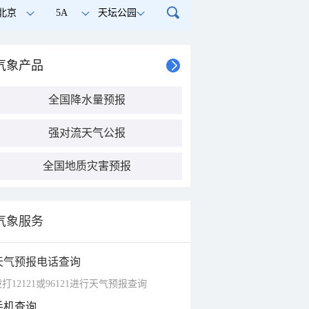
北京
5A
天坛公园
气象产品
全国降水量预报
强对流天气公报
全国地质灾害预报
气象服务
天气预报电话查询
打12121或96121进行天气预报查询
手机查询