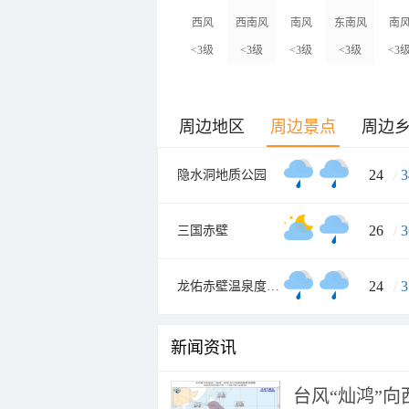
西风
西南风
南风
东南风
南
<3级
<3级
<3级
<3级
<3
周边地区
周边景点
周边
24
/
3
隐水洞地质公园
26
/
3
三国赤壁
24
/
3
龙佑赤壁温泉度假区
新闻资讯
台风“灿鸿”