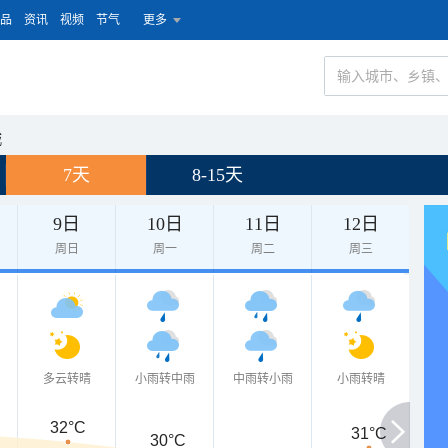
品
资讯
视频
节气
更多
城
7天
8-15天
9日
10日
11日
12日
周日
周一
周二
周三
多云转晴
小雨转中雨
中雨转小雨
小雨转晴
32°C
31°C
30°C