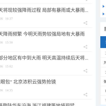
将现较强降雨过程 局部有暴雨或大暴雨...
06
16:37
天降雨频繁 今明天雨势较强局地有大暴雨
06
15:50
分地区有中到大雨 明天高温持续后天将...
06
15:02
显眼包” 北京浓积云强势抢镜
06
14:35
将登陆华东沿海 浙江福建等地将现猛...