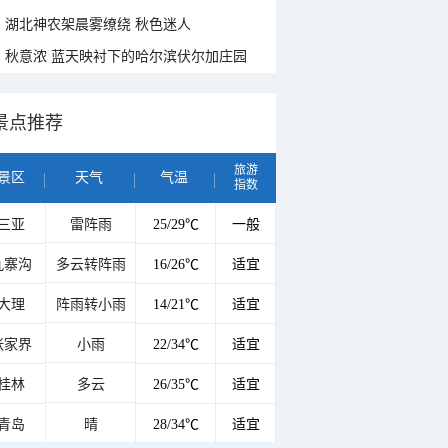
湖北神农架晨雾缭绕 秋色迷人
秋意浓 蓝天映衬下的哈尔滨伏尔加庄园
景点推荐
旅游
景区
天气
气温
指数
三亚
雷阵雨
25/29℃
一般
九寨沟
多云转阵雨
16/26℃
适宜
大理
阵雨转小雨
14/21℃
适宜
张家界
小雨
22/34℃
适宜
桂林
多云
26/35℃
适宜
青岛
晴
28/34℃
适宜