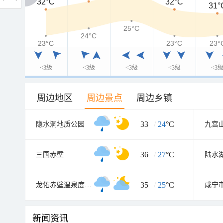
32°C
32°C
32°C
31°
25°C
24°C
23°C
23°C
23°C
23°
<3级
<3级
<3级
<3级
<3
周边地区
周边景点
周边乡镇
33
/
24
°C
隐水洞地质公园
九宫
36
/
27
°C
三国赤壁
陆水
35
/
25
°C
龙佑赤壁温泉度假区
新闻资讯