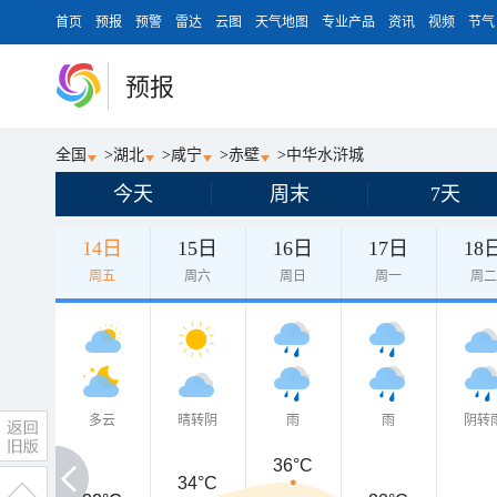
首页
预报
预警
雷达
云图
天气地图
专业产品
资讯
视频
节气
预报
全国
>
湖北
>
咸宁
>
赤壁
>
中华水浒城
今天
周末
7天
14日
15日
16日
17日
18
周五
周六
周日
周一
周
多云
晴转阴
雨
雨
阴转
36°C
34°C