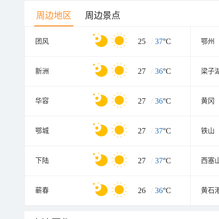
周边地区
周边景点
25
/
37
°C
团风
鄂州
27
/
36
°C
新洲
梁子
27
/
36
°C
华容
黄冈
27
/
37
°C
鄂城
铁山
27
/
37
°C
下陆
西塞
26
/
36
°C
蕲春
黄石