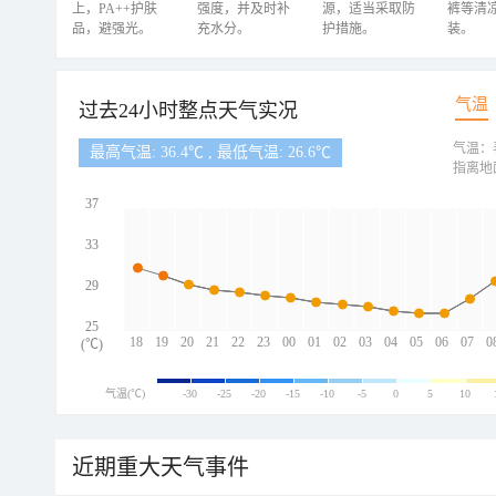
上，PA++护肤
强度，并及时补
源，适当采取防
裤等清
品，避强光。
充水分。
护措施。
装。
气温
过去24小时整点天气实况
气温：
最高气温: 36.4℃ , 最低气温: 26.6℃
指离地
37
33
29
25
18
19
20
21
22
23
00
01
02
03
04
05
06
07
0
(℃)
气温(℃)
-30
-25
-20
-15
-10
-5
0
5
10
近期重大天气事件