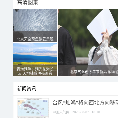
高清图集
北京天空现鱼鳞云景观
青海湖畔：湖光花海长
北京气温创今年来新高 焖蒸
云 天地铺成明亮画卷
新闻资讯
台风“灿鸿”将向西北方向移
中国天气网
2026-08-07
18:10