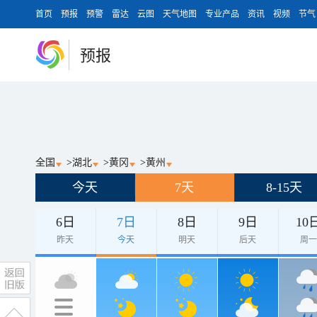
首页
预报
预警
雷达
云图
天气地图
专业产品
资讯
视频
节气
预报
全国
>
湖北
>
黄冈
>
黄州
今天
7天
8-15天
6日
7日
8日
9日
10
昨天
今天
明天
后天
周