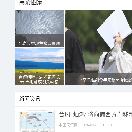
高清图集
北京天空现鱼鳞云景观
青海湖畔：湖光花海长
北京气温创今年来新高 焖蒸
云 天地铺成明亮画卷
新闻资讯
台风“灿鸿”将向偏西方向移
中国天气网
2026-08-08
18:18