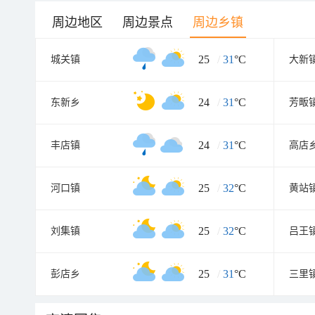
周边地区
周边景点
周边乡镇
25
/
31
°C
城关镇
大新
24
/
31
°C
东新乡
芳畈
24
/
31
°C
丰店镇
高店
25
/
32
°C
河口镇
黄站
25
/
32
°C
刘集镇
吕王
25
/
31
°C
彭店乡
三里