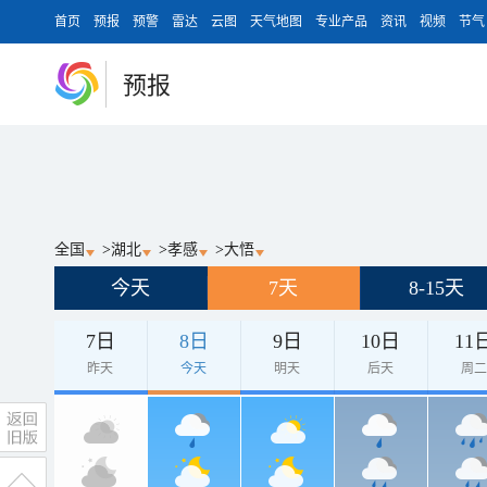
首页
预报
预警
雷达
云图
天气地图
专业产品
资讯
视频
节气
预报
全国
>
湖北
>
孝感
>
大悟
今天
7天
8-15天
7日
8日
9日
10日
11
昨天
今天
明天
后天
周