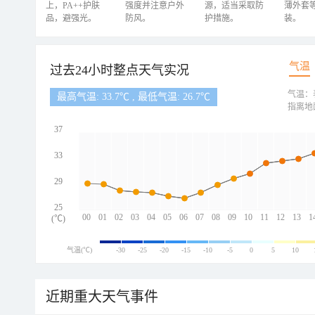
上，PA++护肤
强度并注意户外
源，适当采取防
薄外套
品，避强光。
防风。
护措施。
装。
气温
过去24小时整点天气实况
气温：
最高气温: 33.7℃ , 最低气温: 26.7℃
指离地
37
33
29
25
00
01
02
03
04
05
06
07
08
09
10
11
12
13
1
(℃)
气温(℃)
-30
-25
-20
-15
-10
-5
0
5
10
近期重大天气事件