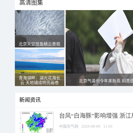
高清图集
北京天空现鱼鳞云景观
青海湖畔：湖光花海长
北京气温创今年来新高 焖蒸
云 天地铺成明亮画卷
新闻资讯
台风“白海豚”影响增强 浙江
中国天气网
2026-08-09
11:01