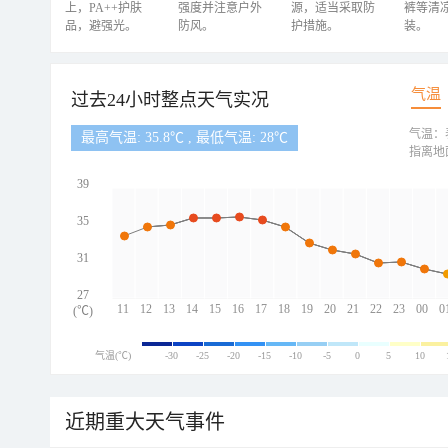
上，PA++护肤
强度并注意户外
源，适当采取防
裤等清
品，避强光。
防风。
护措施。
装。
气温
过去24小时整点天气实况
气温：
最高气温: 35.8℃ , 最低气温: 28℃
指离地
39
35
31
27
11
12
13
14
15
16
17
18
19
20
21
22
23
00
0
(℃)
气温(℃)
-30
-25
-20
-15
-10
-5
0
5
10
近期重大天气事件