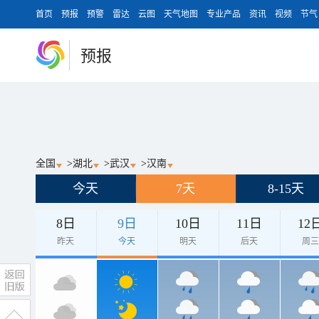
首页
预报
预警
雷达
云图
天气地图
专业产品
资讯
视频
节气
预报
全国
>
湖北
>
武汉
>
汉南
今天
7天
8-15天
8日
9日
10日
11日
12
昨天
今天
明天
后天
周