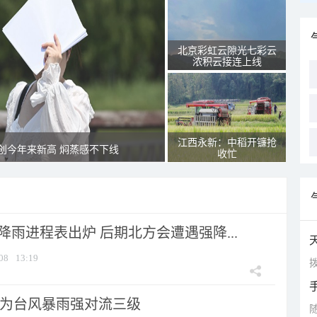
北京彩虹云隙光七彩云
浓积云接连上线
江西永新：中稻开镰抢
创今年来新高 焖蒸感不下线
收忙
 降雨进程表出炉 后期北方会遭遇强降...
08
13:19
拨
为台风暴雨强对流三级