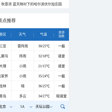
秋意浓 蓝天映衬下的哈尔滨伏尔加庄园
景点推荐
旅游
景区
天气
气温
指数
三亚
雷阵雨
30/25℃
一般
九寨沟
阵雨
32/18℃
适宜
大理
小雨
21/15℃
适宜
张家界
小雨
35/24℃
一般
桂林
晴
36/25℃
一般
青岛
多云
34/27℃
较适宜
北京
5A
天坛公园