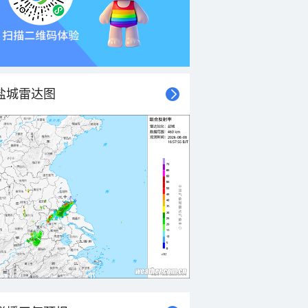
盐城雷达图
21时
22时
23时
00时
01时
02时
03时
04时