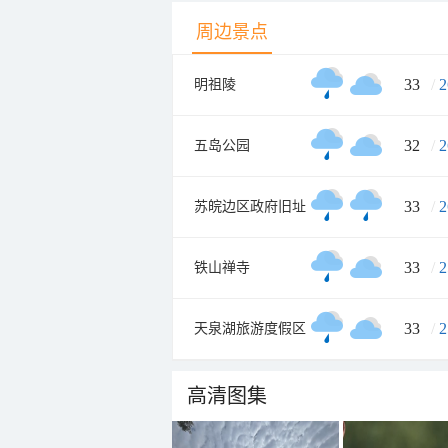
周边景点
33
/
2
明祖陵
32
/
2
五岛公园
33
/
2
苏皖边区政府旧址
33
/
2
铁山禅寺
33
/
2
天泉湖旅游度假区
高清图集