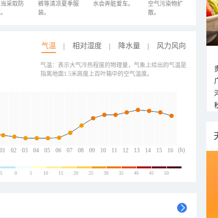
适当采取防
裤等清凉夏季服
水会弄脏爱车。
空气污染物扩
施。
装。
散。
气温
相对湿度
降水量
风力风向
气温：表示大气冷热程度的物理量，气象上给出的气温是
指离地面1.5米高度上百叶箱中的空气温度。
(h)
01
02
03
04
05
06
07
08
09
10
11
12
13
14
15
16
-5
0
5
10
15
20
25
30
35
40
45
50