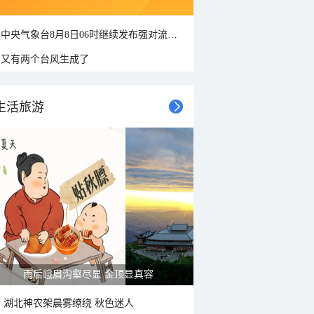
中央气象台8月8日06时继续发布强对流天气蓝色预警
又有两个台风生成了
生活旅游
雨后峨眉沟壑尽显 金顶显真容
湖北神农架晨雾缭绕 秋色迷人