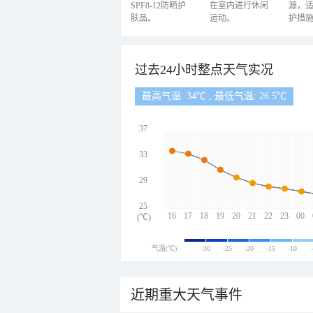
SPF8-12防晒护
在室内进行休闲
源，
肤品。
运动。
护措
过去24小时整点天气实况
最高气温: 34℃ , 最低气温: 26.5℃
37
33
29
25
16
17
18
19
20
21
22
23
00
(℃)
气温(℃)
-30
-25
-20
-15
-10
近期重大天气事件