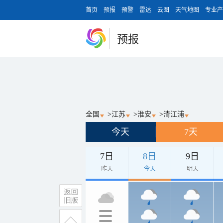
首页
预报
预警
雷达
云图
天气地图
专业产
预报
全国
>
江苏
>
淮安
>
清江浦
今天
7天
7日
8日
9日
昨天
今天
明天