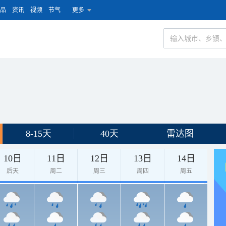
品
资讯
视频
节气
更多
8-15天
40天
雷达图
10日
11日
12日
13日
14日
后天
周二
周三
周四
周五