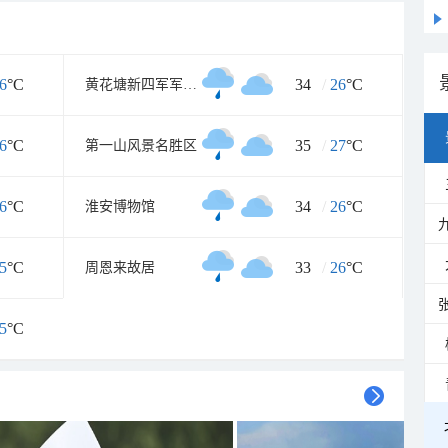
6
°C
34
/
26
°C
黄花塘新四军军部纪念馆
6
°C
35
/
27
°C
第一山风景名胜区
6
°C
34
/
26
°C
淮安博物馆
5
°C
33
/
26
°C
周恩来故居
5
°C