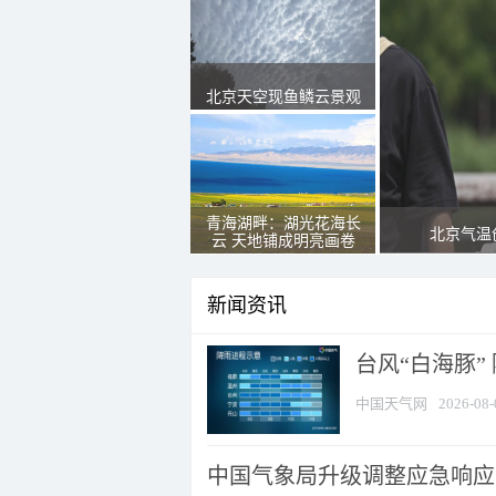
北京天空现鱼鳞云景观
青海湖畔：湖光花海长
北京气温
云 天地铺成明亮画卷
新闻资讯
台风“白海豚”
中国天气网
2026-08-
中国气象局升级调整应急响应