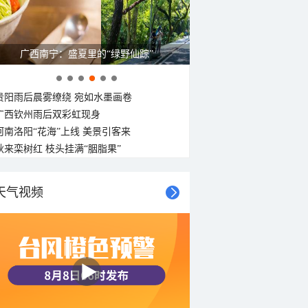
广西南宁：盛夏里的“绿野仙踪”
贵阳雨后晨雾缭绕 宛如水墨画卷
广西钦州雨后双彩虹现身
河南洛阳“花海”上线 美景引客来
秋来栾树红 枝头挂满“胭脂果”
天气视频