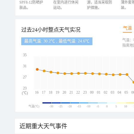
SPF8-12防晒护
在室内进行休闲
源，适当采取防
薄外套
肤品。
运动。
护措施。
装。
气温
过去24小时整点天气实况
气温：
最高气温: 30.2℃ , 最低气温: 24.6℃
指离地
35
31
27
23
16
17
18
19
20
21
22
23
00
01
02
03
04
05
0
(℃)
气温(℃)
-30
-25
-20
-15
-10
-5
0
5
10
近期重大天气事件