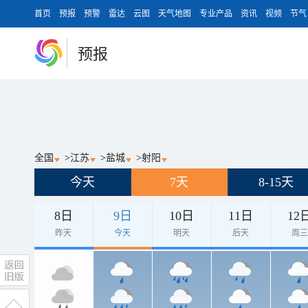
首页
预报
预警
雷达
云图
天气地图
专业产品
资讯
视频
节气
预报
全国
>
江苏
>
盐城
>
射阳
今天
7天
8-15天
8日
9日
10日
11日
12
昨天
今天
明天
后天
周