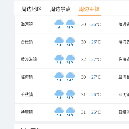
周边地区
周边景点
周边乡镇
30
/
26
°C
海河镇
海通
30
/
26
°C
合德镇
淮海
32
/
27
°C
黄沙港镇
临海
30
/
27
°C
临海镇
盘湾
31
/
26
°C
千秋镇
四明
31
/
26
°C
特庸镇
县经