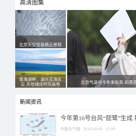
高清图集
北京天空现鱼鳞云景观
青海湖畔：湖光花海长
北京气温创今年来新高 焖蒸
云 天地铺成明亮画卷
新闻资讯
今年第16号台风“琵鹭”生成 
中国天气网
2026-08-09
15:09