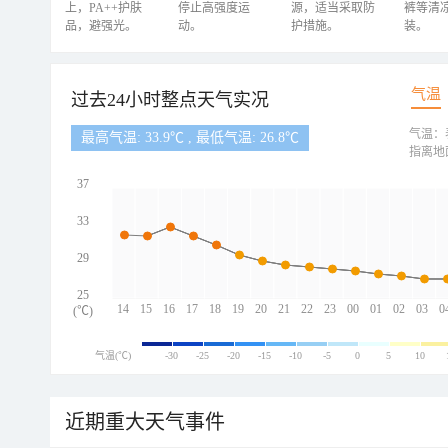
上，PA++护肤
停止高强度运
源，适当采取防
裤等清
品，避强光。
动。
护措施。
装。
气温
过去24小时整点天气实况
气温：
最高气温: 33.9℃ , 最低气温: 26.8℃
指离地
37
33
29
25
14
15
16
17
18
19
20
21
22
23
00
01
02
03
0
(℃)
气温(℃)
-30
-25
-20
-15
-10
-5
0
5
10
近期重大天气事件