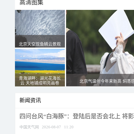
高清图集
北京天空现鱼鳞云景观
青海湖畔：湖光花海长
北京气温创今年来新高 焖蒸
云 天地铺成明亮画卷
新闻资讯
四问台风“白海豚”：登陆后是否会北上 将影响
中国天气网
2026-08-07
11:20