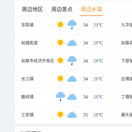
周边地区
周边景点
周边乡镇
34
/
29
°C
东陈镇
九华
34
/
28
°C
如城街道
34
/
28
°C
如皋市经济开发区
下原
34
/
28
°C
长江镇
白蒲
34
/
28
°C
搬经镇
丁堰
35
/
28
°C
江安镇
磨头