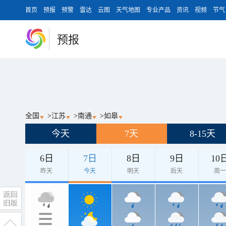
首页
预报
预警
雷达
云图
天气地图
专业产品
资讯
视频
节气
预报
全国
>
江苏
>
南通
>
如皋
今天
7天
8-15天
6日
7日
8日
9日
10
昨天
今天
明天
后天
周