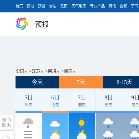
首页
预报
预警
雷达
云图
天气地图
专业产品
资讯
视频
节气
预报
全国
>
江苏
>
南通
>
城区
今天
7天
8-15天
5日
6日
7日
8日
9
昨天
今天
明天
后天
周