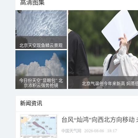
高清图集
北京天空现鱼鳞云景观
今日份天空“显眼包” 北
北京气温创今年来新高 焖蒸
京浓积云强势抢镜
新闻资讯
台风“灿鸿”向西北方向移动
中国天气网
2026-08-06
18:17