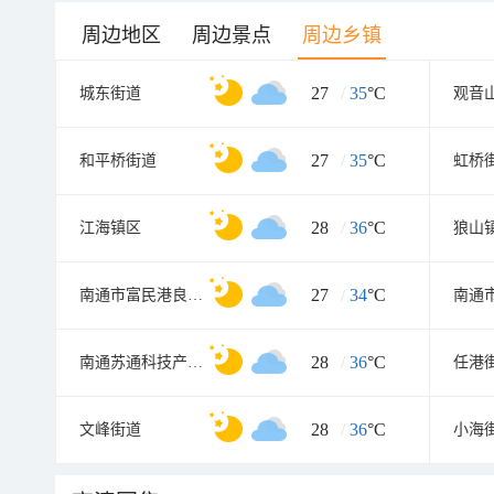
周边地区
周边景点
周边乡镇
27
/
35
°C
城东街道
观音
27
/
35
°C
和平桥街道
虹桥
28
/
36
°C
江海镇区
狼山
27
/
34
°C
南通市富民港良种场
28
/
36
°C
南通苏通科技产业园
任港
28
/
36
°C
文峰街道
小海