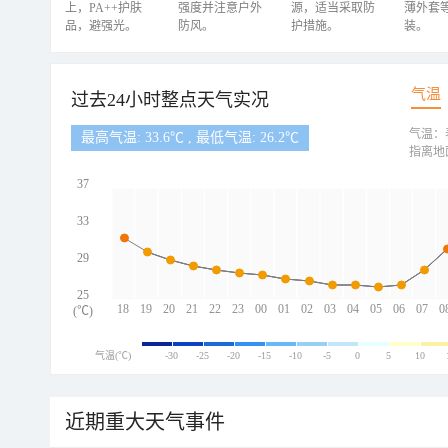
上，PA++护肤
强度并注意户外
源，适当采取防
薄外套
品，避强光。
防风。
护措施。
装。
气温
过去24小时整点天气实况
气温：
最高气温: 33.6℃ , 最低气温: 26.2℃
指离地
37
33
29
25
18
19
20
21
22
23
00
01
02
03
04
05
06
07
0
(℃)
气温(℃)
-30
-25
-20
-15
-10
-5
0
5
10
近期重大天气事件