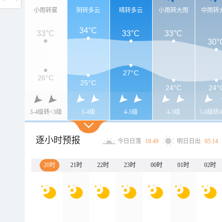
小雨转雾
阴转多云
晴转多云
小雨转大雨
中雨转
34°C
33°C
33°C
33°C
30°
27°C
26°C
25°C
24°C
24°
3-4级转<3级
3-4级
4-5级
4-5级
5-6级转4
逐小时预报
今日日落
18:49
明日日出
05:14
20时
21时
22时
23时
00时
01时
02时