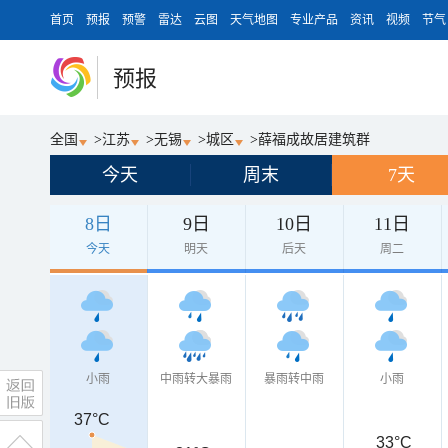
首页
预报
预警
雷达
云图
天气地图
专业产品
资讯
视频
节气
预报
全国
>
江苏
>
无锡
>
城区
>
薛福成故居建筑群
今天
周末
7天
8日
9日
10日
11日
今天
明天
后天
周二
小雨
中雨转大暴雨
暴雨转中雨
小雨
37°C
33°C