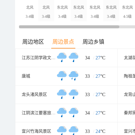
北风
北风
东北风
东北风
东北风
东北风
东北风
3-4级
3-4级
3-4级
3-4级
3-4级
3-4级
4-5级
周边地区
周边景点
周边乡镇
34
/
27
°C
江苏江阴学政文化旅游区
太湖
33
/
27
°C
唐城
陶祖
33
/
27
°C
龙头渚风景区
龙背
34
/
27
°C
江阴滨江要塞旅游区
秦邦
33
/
24
°C
宜兴竹海风景区
宜兴