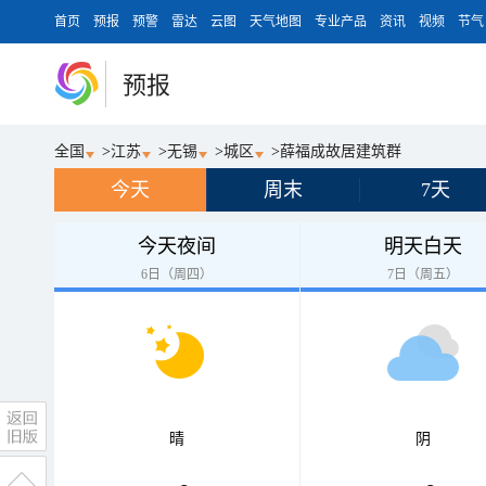
首页
预报
预警
雷达
云图
天气地图
专业产品
资讯
视频
节气
预报
全国
>
江苏
>
无锡
>
城区
>
薛福成故居建筑群
今天
周末
7天
今天夜间
明天白天
6日（周四）
7日（周五）
晴
阴