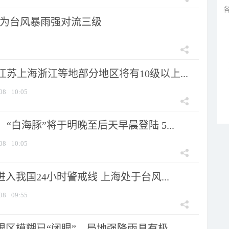
为台风暴雨强对流三级
苏上海浙江等地部分地区将有10级以上...
08
10:05
“白海豚”将于明晚至后天早晨登陆 5...
08
10:05
进入我国24小时警戒线 上海处于台风...
08
09:55
眼区模糊已“闭眼”，局地强降雨具有极...