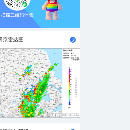
南京雷达图
21时
22时
23时
00时
01时
02时
03时
04时