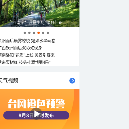
呼伦贝尔草原 藏着最治愈的蓝天白云
贵阳雨后晨雾缭绕 宛如水墨画卷
广西钦州雨后双彩虹现身
河南洛阳“花海”上线 美景引客来
秋来栾树红 枝头挂满“胭脂果”
天气视频