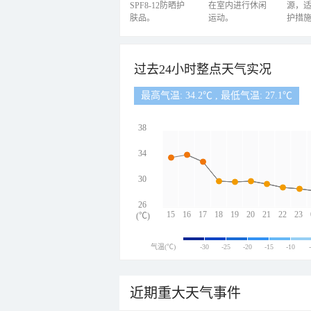
SPF8-12防晒护
在室内进行休闲
源，
肤品。
运动。
护措
过去24小时整点天气实况
最高气温: 34.2℃ , 最低气温: 27.1℃
38
34
30
26
15
16
17
18
19
20
21
22
23
(℃)
气温(℃)
-30
-25
-20
-15
-10
近期重大天气事件