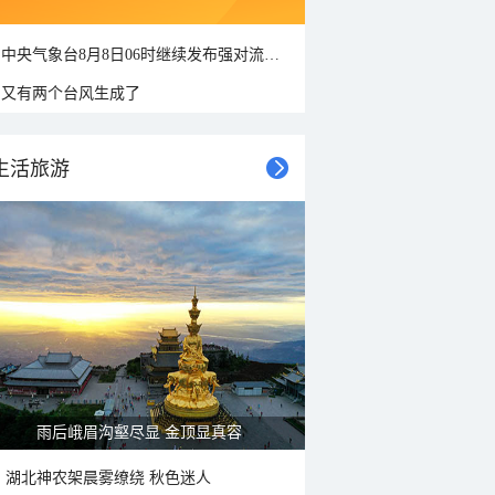
中央气象台8月8日06时继续发布强对流天气蓝色预警
又有两个台风生成了
生活旅游
山水扇面：秋红点缀颐和园西堤
湖北神农架晨雾缭绕 秋色迷人