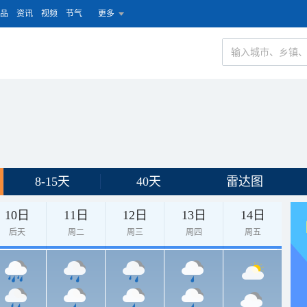
品
资讯
视频
节气
更多
8-15天
40天
雷达图
10日
11日
12日
13日
14日
后天
周二
周三
周四
周五