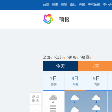
首页
预报
预警
雷达
云图
天气地图
专业产
预报
全国
>
江苏
>
南京
>
栖霞
今天
7天
7日
8日
9日
昨天
今天
明天