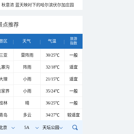
秋意浓 蓝天映衬下的哈尔滨伏尔加庄园
景点推荐
旅游
景区
天气
气温
指数
三亚
雷阵雨
30/25℃
一般
九寨沟
阵雨
32/18℃
适宜
大理
小雨
21/15℃
适宜
张家界
小雨
35/24℃
一般
桂林
晴
36/25℃
一般
青岛
多云
34/27℃
较适宜
北京
5A
天坛公园