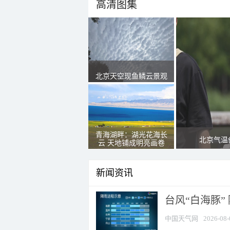
高清图集
北京天空现鱼鳞云景观
青海湖畔：湖光花海长
北京气温
云 天地铺成明亮画卷
新闻资讯
台风“白海豚”
中国天气网
2026-08-