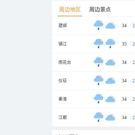
周边地区
周边景点
34
/
2
建邺
35
/
2
镇江
34
/
2
雨花台
34
/
2
仪征
34
/
2
秦淮
34
/
2
江都