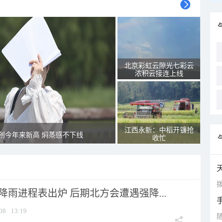
北京彩虹云隙光七彩云
浓积云接连上线
江西永新：中稻开镰抢
创今年来新高 焖蒸感不下线
收忙
拨
 降雨进程表出炉 后期北方会遭遇强降...
08
13:19