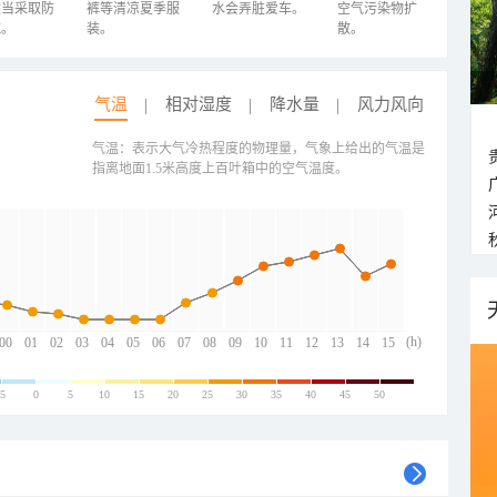
适当采取防
裤等清凉夏季服
水会弄脏爱车。
空气污染物扩
施。
装。
散。
气温
相对湿度
降水量
风力风向
气温：表示大气冷热程度的物理量，气象上给出的气温是
指离地面1.5米高度上百叶箱中的空气温度。
(h)
00
01
02
03
04
05
06
07
08
09
10
11
12
13
14
15
-5
0
5
10
15
20
25
30
35
40
45
50