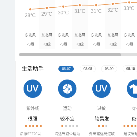
33°C
32°C
31°C
31°C
30°C
29°C
28°C
东北风
东北风
东北风
东北风
东北风
东北风
东北风
<3级
<3级
<3级
<3级
<3级
<3级
<3级
生活助手
08-07
08-08
08-09
08-10
紫外线
运动
过敏
穿
很强
较不宜
较易发
炎
涂擦SPF20以
请适当减少运动
外出需远离过敏
建议穿