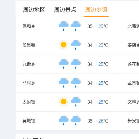
周边地区
周边景点
周边乡镇
35
/
25
°C
保和乡
北舞
34
/
25
°C
侯集镇
姜店
34
/
25
°C
九街乡
莲花
34
/
25
°C
马村乡
孟寨
34
/
25
°C
太尉镇
文峰
35
/
26
°C
吴城镇
舞泉