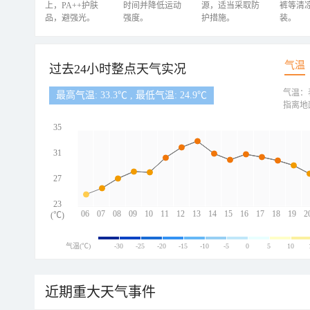
上，PA++护肤
时间并降低运动
源，适当采取防
裤等清
品，避强光。
强度。
护措施。
装。
气温
过去24小时整点天气实况
气温：
最高气温: 33.3℃ , 最低气温: 24.9℃
指离地
35
31
27
23
06
07
08
09
10
11
12
13
14
15
16
17
18
19
2
(℃)
气温(℃)
-30
-25
-20
-15
-10
-5
0
5
10
近期重大天气事件