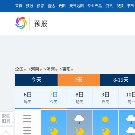
首页
预报
预警
雷达
云图
天气地图
专业产品
资讯
视频
节气
预报
全国
>
河南
>
漯河
>
舞阳
今天
7天
8-15天
6日
7日
8日
9日
10
昨天
今天
明天
后天
周