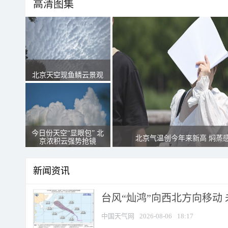
高清图集
北京天空现鱼鳞云景观
今日份天空“显眼包” 北
北京气温创今年来新高 焖蒸
京浓积云强势抢镜
新闻资讯
台风“灿鸿”向西北方向移动
中国天气网
2026-08-06
18:17