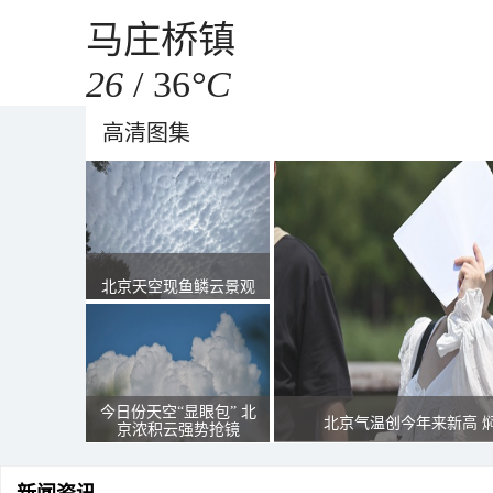
马庄桥镇
26
/
36
°C
高清图集
北京天空现鱼鳞云景观
今日份天空“显眼包” 北
北京气温创今年来新高 
京浓积云强势抢镜