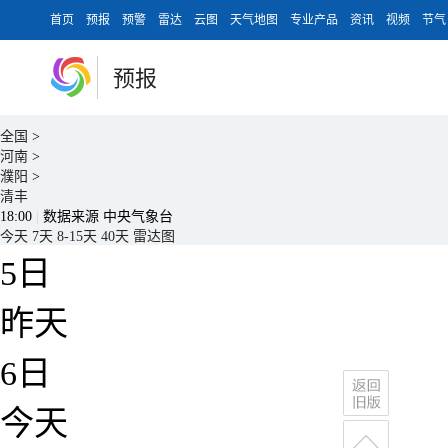
首页
预报
预警
雷达
云图
天气地图
专业产品
资讯
视频
节气
预报
全国
>
河南
>
濮阳
>
清丰
18:00
|
数据来源 中央气象台
今天
7天
8-15天
40天
雷达图
5日
昨天
6日
今天