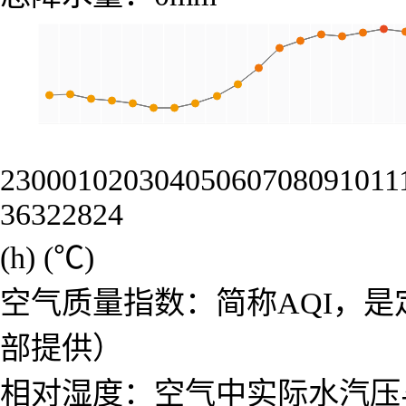
23
00
01
02
03
04
05
06
07
08
09
10
11
36
32
28
24
(h)
(℃)
空气质量指数：简称AQI，
部提供）
相对湿度：空气中实际水汽压