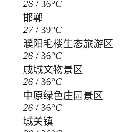
26
/
36
°C
邯郸
27
/
39
°C
濮阳毛楼生态旅游区
26
/
36
°C
戚城文物景区
26
/
36
°C
中原绿色庄园景区
26
/
36
°C
城关镇