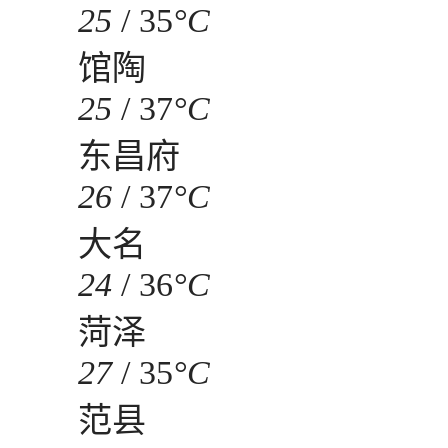
25
/
35
°C
馆陶
25
/
37
°C
东昌府
26
/
37
°C
大名
24
/
36
°C
菏泽
27
/
35
°C
范县