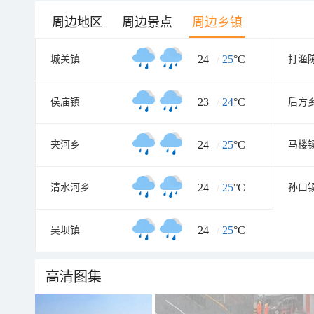
周边地区
周边景点
周边乡镇
24
/
25
°C
城关镇
打渔
23
/
24
°C
侯庙镇
后方
24
/
25
°C
夹河乡
马楼
24
/
25
°C
清水河乡
孙口
24
/
25
°C
吴坝镇
高清图集