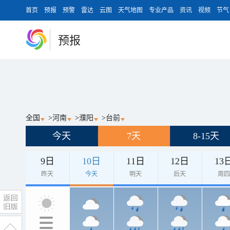
首页
预报
预警
雷达
云图
天气地图
专业产品
资讯
视频
节气
预报
全国
>
河南
>
濮阳
>
台前
今天
7天
8-15天
9日
10日
11日
12日
13
昨天
今天
明天
后天
周