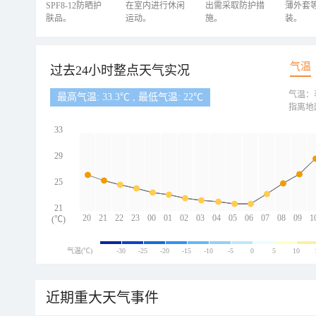
SPF8-12防晒护
在室内进行休闲
出需采取防护措
薄外套
肤品。
运动。
施。
装。
气温
过去24小时整点天气实况
气温：
最高气温: 33.3℃ , 最低气温: 22℃
指离地
33
29
25
21
20
21
22
23
00
01
02
03
04
05
06
07
08
09
1
(℃)
气温(℃)
-30
-25
-20
-15
-10
-5
0
5
10
近期重大天气事件