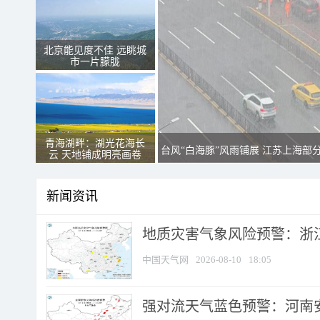
北京能见度不佳 远眺城
市一片朦胧
青海湖畔：湖光花海长
台风“白海豚”风雨铺展 江苏上海部
云 天地铺成明亮画卷
新闻资讯
地质灾害气象风险预警：浙江
中国天气网
2026-08-10
18:05
强对流天气蓝色预警：河南安徽