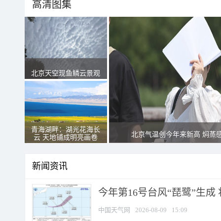
高清图集
北京天空现鱼鳞云景观
青海湖畔：湖光花海长
北京气温创今年来新高 焖蒸
云 天地铺成明亮画卷
新闻资讯
今年第16号台风“琵鹭”生成 
中国天气网
2026-08-09
15:09