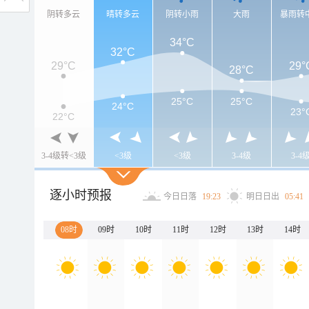
阴转多云
晴转多云
阴转小雨
大雨
暴雨转
34°C
32°C
29°C
29°
28°C
25°C
25°C
24°C
23°
22°C
3-4级转<3级
<3级
<3级
3-4级
3-4
逐小时预报
今日日落
19:23
明日日出
05:41
08时
09时
10时
11时
12时
13时
14时