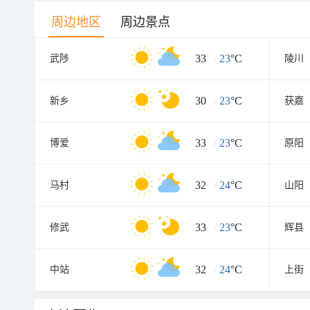
周边地区
周边景点
33
/
23
°C
武陟
陵川
30
/
23
°C
新乡
获嘉
33
/
23
°C
博爱
原阳
32
/
24
°C
马村
山阳
33
/
23
°C
修武
辉县
32
/
24
°C
中站
上街