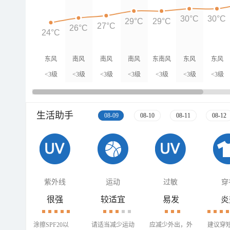
30°C
30°C
29°C
29°C
27°C
26°C
24°C
东风
南风
南风
南风
东南风
东风
东风
<3级
<3级
<3级
<3级
<3级
<3级
<3级
生活助手
08-09
08-10
08-11
08-12
紫外线
运动
过敏
穿
很强
较适宜
易发
炎
涂擦SPF20以
请适当减少运动
应减少外出，外
建议穿