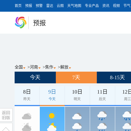
首页
预报
预警
雷达
云图
天气地图
专业产品
资讯
视频
节气
预报
全国
>
河南
>
焦作
>
解放
今天
7天
8-15天
8日
9日
10日
11日
12
昨天
今天
明天
后天
周