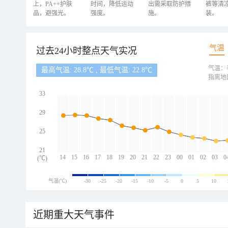
上，PA++护肤
时间，降低运动
出需采取防护措
裤等清
品，避强光。
强度。
施。
装。
气温
过去24小时整点天气实况
气温：
最高气温: 28.8℃ , 最低气温: 22.8℃
指离地
33
29
25
21
14
15
16
17
18
19
20
21
22
23
00
01
02
03
0
(℃)
气温(℃)
-30
-25
-20
-15
-10
-5
0
5
10
近期重大天气事件