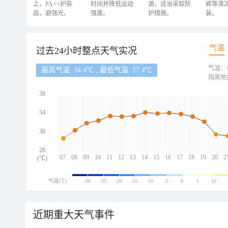
上，PA++护肤
时间并降低运动
源，适当采取防
裤等清
品，避强光。
强度。
护措施。
装。
气温
过去24小时整点天气实况
气温：
最高气温: 34.4℃ , 最低气温: 27.4℃
指离地
38
34
30
26
07
08
09
10
11
12
13
14
15
16
17
18
19
20
2
(℃)
气温(℃)
-30
-25
-20
-15
-10
-5
0
5
10
近期重大天气事件