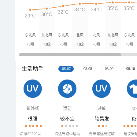
35°C
35°C
34°C
34°C
32°C
30°C
29°C
东北风
东北风
东北风
北风
北风
东北风
东北风
<3级
<3级
<3级
<3级
<3级
<3级
<3级
生活助手
08-07
08-08
08-09
08-10
紫外线
运动
过敏
穿
很强
较不宜
较易发
炎
涂擦SPF20以
请适当减少运动
外出需远离过敏
建议穿