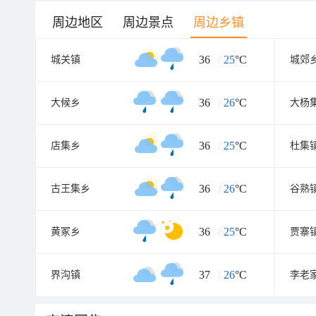
周边地区
周边景点
周边乡镇
36
/
25
°C
城关镇
城郊
36
/
26
°C
大候乡
大杨
36
/
25
°C
店集乡
杜集
36
/
26
°C
古王集乡
谷熟
36
/
25
°C
黄冢乡
贾寨
37
/
26
°C
界沟镇
李老