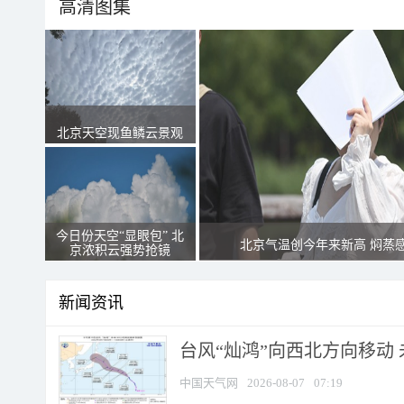
高清图集
北京天空现鱼鳞云景观
今日份天空“显眼包” 北
北京气温创今年来新高 焖蒸
京浓积云强势抢镜
新闻资讯
台风“灿鸿”向西北方向移动
中国天气网
2026-08-07
07:19