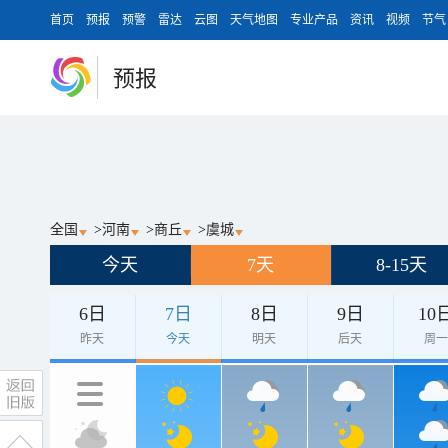
首页
预报
预警
雷达
云图
天气地图
专业产品
资讯
视频
节气
预报
全国
>
河南
>
商丘
>
虞城
今天
7天
8-15天
6日
7日
8日
9日
10
昨天
今天
明天
后天
周