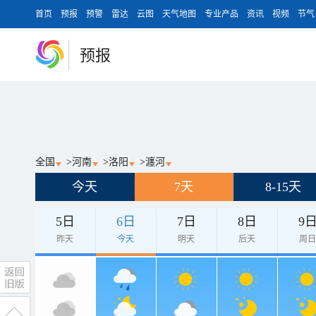
首页
预报
预警
雷达
云图
天气地图
专业产品
资讯
视频
节气
预报
全国
>
河南
>
洛阳
>
瀍河
今天
7天
8-15天
5日
6日
7日
8日
9
昨天
今天
明天
后天
周