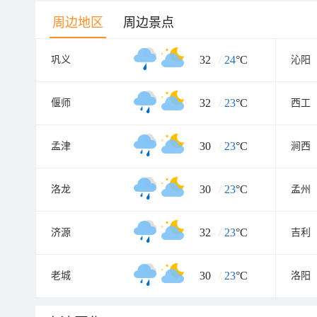
周边地区
周边景点
32
/
24
°C
巩义
沁阳
32
/
23
°C
偃师
西工
30
/
23
°C
孟津
涧西
30
/
23
°C
洛龙
孟州
32
/
23
°C
济源
吉利
30
/
23
°C
老城
洛阳