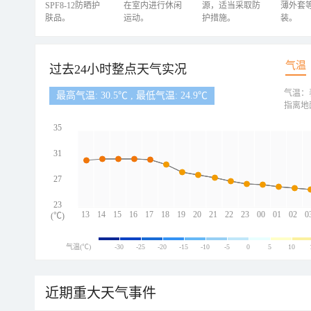
SPF8-12防晒护
在室内进行休闲
源，适当采取防
薄外套
肤品。
运动。
护措施。
装。
气温
过去24小时整点天气实况
气温：
最高气温: 30.5℃ , 最低气温: 24.9℃
指离地
35
31
27
23
13
14
15
16
17
18
19
20
21
22
23
00
01
02
0
(℃)
气温(℃)
-30
-25
-20
-15
-10
-5
0
5
10
近期重大天气事件