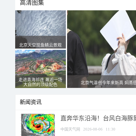
高清图集
北京天空现鱼鳞云景观
走进青海祁连 邂逅一场
北京气温创今年来新高 焖蒸
大自然的顶级配色
新闻资讯
直奔华东沿海！台风白海豚影
中国天气网
2026-08-06
11:30