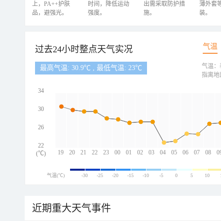
上，PA++护肤
时间，降低运动
出需采取防护措
薄外套
品，避强光。
强度。
施。
装。
气温
过去24小时整点天气实况
气温：
最高气温: 30.9℃ , 最低气温: 23℃
指离地
34
30
26
22
19
20
21
22
23
00
01
02
03
04
05
06
07
08
0
(℃)
气温(℃)
-30
-25
-20
-15
-10
-5
0
5
10
近期重大天气事件