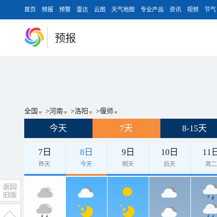
首页
预报
预警
雷达
云图
天气地图
专业产品
资讯
视频
节气
预报
全国
>
河南
>
洛阳
>
偃师
今天
7天
8-15天
7日
8日
9日
10日
11
昨天
今天
明天
后天
周