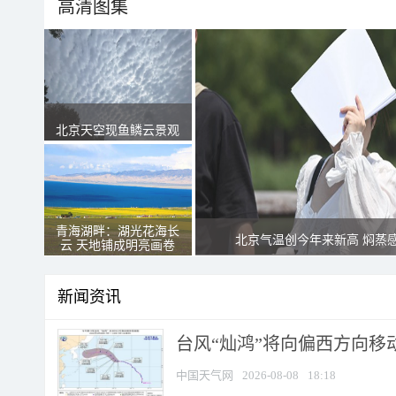
高清图集
北京天空现鱼鳞云景观
青海湖畔：湖光花海长
北京气温创今年来新高 焖蒸
云 天地铺成明亮画卷
新闻资讯
台风“灿鸿”将向偏西方向移
中国天气网
2026-08-08
18:18