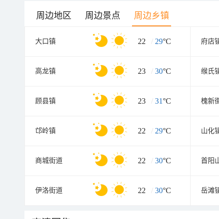
周边地区
周边景点
周边乡镇
22
/
29
°C
大口镇
府店
23
/
30
°C
高龙镇
缑氏
23
/
31
°C
顾县镇
槐新
22
/
29
°C
邙岭镇
山化
22
/
30
°C
商城街道
首阳
22
/
30
°C
伊洛街道
岳滩