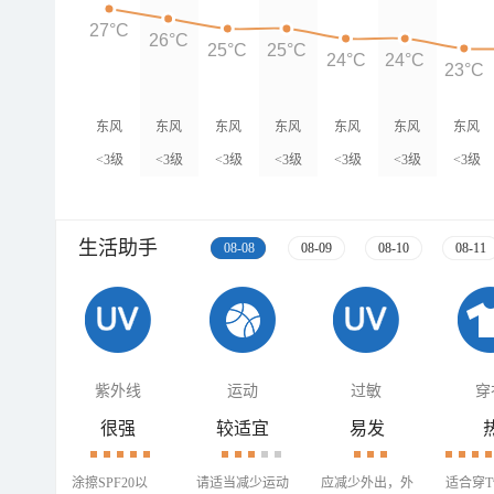
27°C
26°C
25°C
25°C
24°C
24°C
23°C
东风
东风
东风
东风
东风
东风
东风
<3级
<3级
<3级
<3级
<3级
<3级
<3级
生活助手
08-08
08-09
08-10
08-11
紫外线
运动
过敏
穿
很强
较适宜
易发
涂擦SPF20以
请适当减少运动
应减少外出，外
适合穿