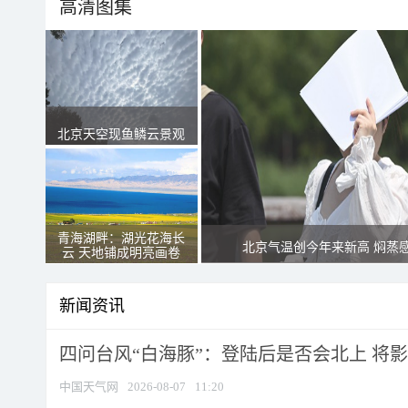
高清图集
北京天空现鱼鳞云景观
青海湖畔：湖光花海长
北京气温创今年来新高 焖蒸
云 天地铺成明亮画卷
新闻资讯
四问台风“白海豚”：登陆后是否会北上 将影响
中国天气网
2026-08-07
11:20