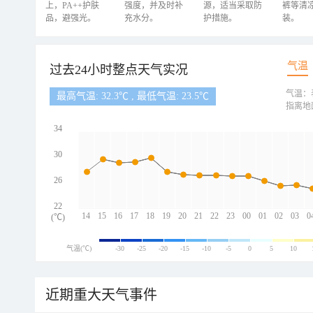
上，PA++护肤
强度，并及时补
源，适当采取防
裤等清
品，避强光。
充水分。
护措施。
装。
气温
过去24小时整点天气实况
气温：
最高气温: 32.3℃ , 最低气温: 23.5℃
指离地
34
30
26
22
14
15
16
17
18
19
20
21
22
23
00
01
02
03
0
(℃)
气温(℃)
-30
-25
-20
-15
-10
-5
0
5
10
近期重大天气事件