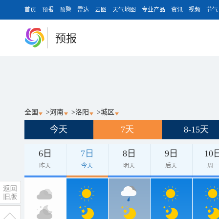
首页
预报
预警
雷达
云图
天气地图
专业产品
资讯
视频
节气
预报
全国
>
河南
>
洛阳
>
城区
今天
7天
8-15天
6日
7日
8日
9日
10
昨天
今天
明天
后天
周