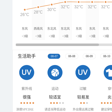
32°C
32°C
32°C
32°C
30°C
28°C
26°C
东风
西南风
东北风
东北风
东风
东风
东风
<3级
<3级
<3级
<3级
<3级
<3级
<3级
生活助手
08-07
08-08
08-09
08-10
紫外线
运动
过敏
穿
很强
较适宜
较易发
炎
涂擦SPF20以
请适当降低运动
外出需远离过敏
建议穿