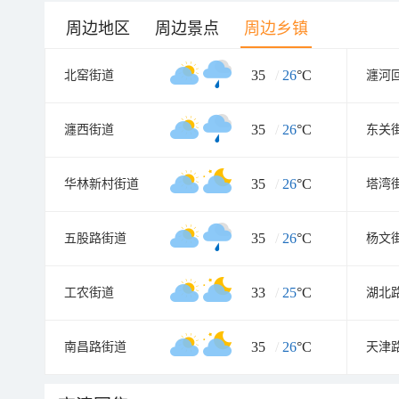
周边地区
周边景点
周边乡镇
35
/
26
°C
北窑街道
瀍河
35
/
26
°C
瀍西街道
东关
35
/
26
°C
华林新村街道
塔湾
35
/
26
°C
五股路街道
杨文
33
/
25
°C
工农街道
湖北
35
/
26
°C
南昌路街道
天津