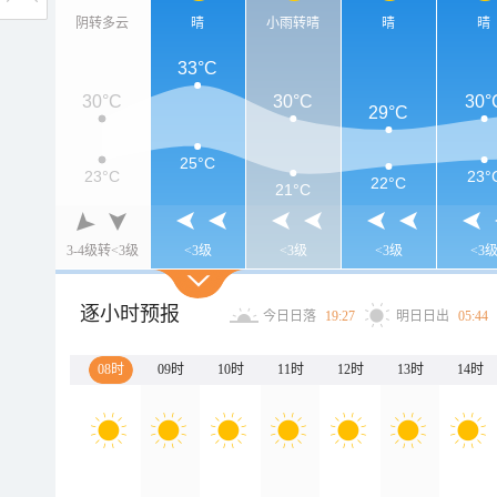
阴转多云
晴
小雨转晴
晴
晴
33°C
30°C
30°C
30°
29°C
25°C
23°C
23°
22°C
21°C
3-4级转<3级
<3级
<3级
<3级
<3
逐小时预报
今日日落
19:27
明日日出
05:44
08时
09时
10时
11时
12时
13时
14时