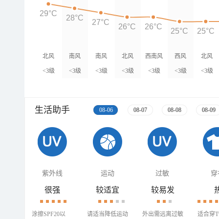
29°C
28°C
27°C
26°C
26°C
25°C
25°C
北风
南风
南风
北风
西南风
西风
北风
<3级
<3级
<3级
<3级
<3级
<3级
<3级
生活助手
08-06
08-07
08-08
08-09
紫外线
运动
过敏
穿
很强
较适宜
较易发
涂擦SPF20以
请适当降低运动
外出需远离过敏
适合穿