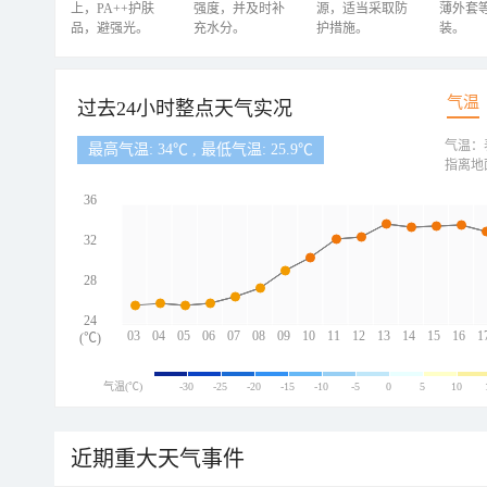
上，PA++护肤
强度，并及时补
源，适当采取防
薄外套
品，避强光。
充水分。
护措施。
装。
气温
过去24小时整点天气实况
气温：
最高气温: 34℃ , 最低气温: 25.9℃
指离地
36
32
28
24
03
04
05
06
07
08
09
10
11
12
13
14
15
16
1
(℃)
气温(℃)
-30
-25
-20
-15
-10
-5
0
5
10
近期重大天气事件