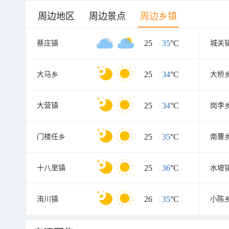
周边地区
周边景点
周边乡镇
25
/
35
°C
蔡庄镇
城关
25
/
34
°C
大马乡
大桥
25
/
34
°C
大营镇
岗李
25
/
35
°C
门楼任乡
南曹
25
/
36
°C
十八里镇
水坡
26
/
35
°C
洧川镇
小陈