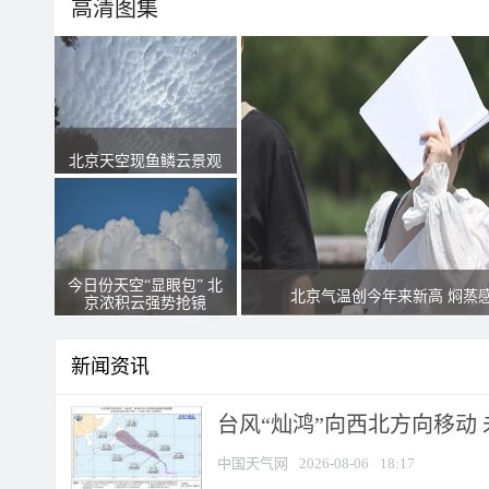
高清图集
北京天空现鱼鳞云景观
今日份天空“显眼包” 北
北京气温创今年来新高 焖蒸
京浓积云强势抢镜
新闻资讯
台风“灿鸿”向西北方向移动
中国天气网
2026-08-06
18:17