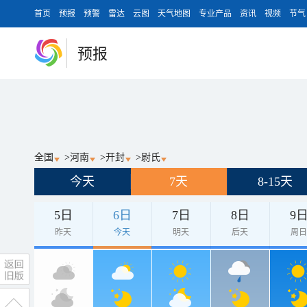
首页
预报
预警
雷达
云图
天气地图
专业产品
资讯
视频
节气
预报
全国
>
河南
>
开封
>
尉氏
今天
7天
8-15天
5日
6日
7日
8日
9
昨天
今天
明天
后天
周