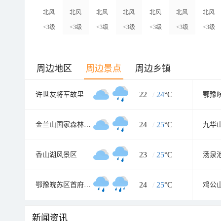
北风
北风
北风
北风
北风
北风
北风
<3级
<3级
<3级
<3级
<3级
<3级
<3级
周边地区
周边景点
周边乡镇
22
/
24
°C
许世友将军故里
24
/
25
°C
金兰山国家森林公园
九华
23
/
25
°C
香山湖风景区
汤泉
24
/
25
°C
鄂豫皖苏区首府烈士陵园
新闻资讯