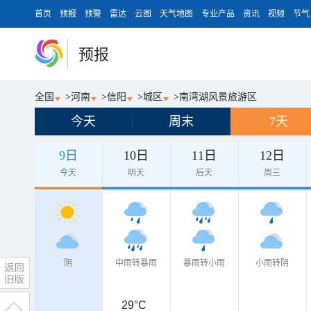
首页
预报
预警
雷达
云图
天气地图
专业产品
资讯
视频
节气
预报
全国
>
河南
>
信阳
>
城区
>
南湾湖风景旅游区
今天
周末
7天
9日
10日
11日
12日
今天
明天
后天
周三
阴
中雨转暴雨
暴雨转小雨
小雨转阴
29°C