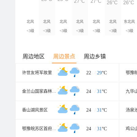
27°C
27°C
26°C
26°C
北风
北风
北风
北风
北风
北风
东北风
<3级
<3级
<3级
<3级
<3级
<3级
<3级
周边地区
周边景点
周边乡镇
22
/
29
°C
许世友将军故里
24
/
31
°C
金兰山国家森林公园
九华
24
/
31
°C
香山湖风景区
汤泉
24
/
31
°C
鄂豫皖苏区首府烈士陵园