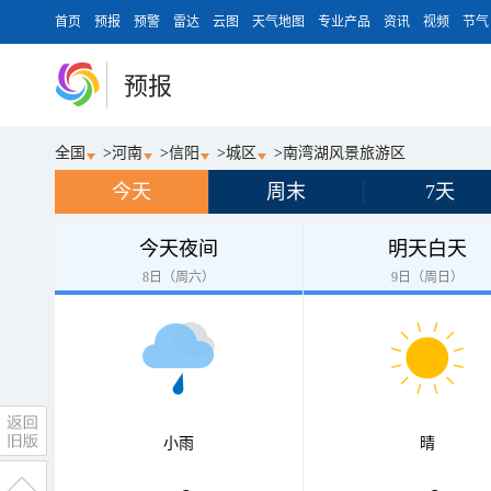
首页
预报
预警
雷达
云图
天气地图
专业产品
资讯
视频
节气
预报
全国
>
河南
>
信阳
>
城区
>
南湾湖风景旅游区
今天
周末
7天
今天夜间
明天白天
8日（周六）
9日（周日）
小雨
晴