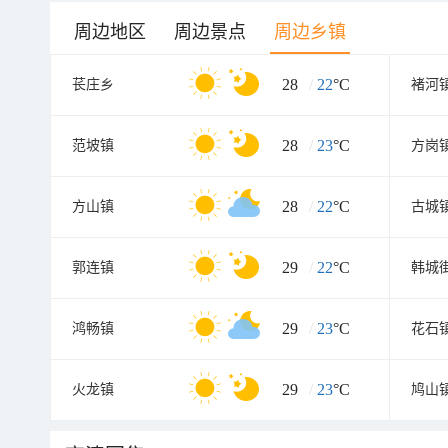
周边地区
周边景点
周边乡镇
28
/
22
°C
苌庄乡
褚河
28
/
23
°C
范坡镇
方岗
28
/
22
°C
方山镇
古城
29
/
22
°C
郭连镇
韩城
29
/
23
°C
鸿畅镇
花石
29
/
23
°C
火龙镇
鸠山