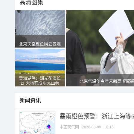
高清图集
北京天空现鱼鳞云景观
青海湖畔：湖光花海长
北京气温创今年来新高 焖蒸
云 天地铺成明亮画卷
新闻资讯
暴雨橙色预警：浙江上海等6省
中国天气网
2026-08-09
10:15