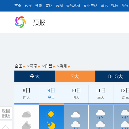
首页
预报
预警
雷达
云图
天气地图
专业产品
资讯
视频
节气
预报
全国
>
河南
>
许昌
>
禹州
今天
7天
8-15天
8日
9日
10日
11日
12
昨天
今天
明天
后天
周