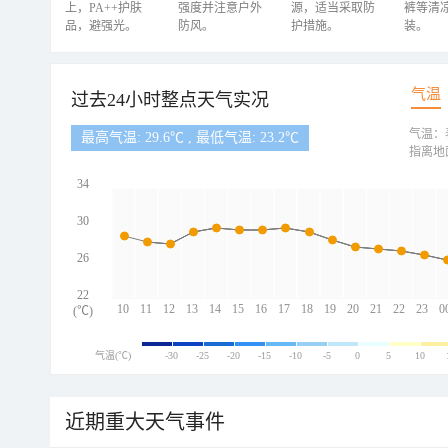
上，PA++护肤
强度并注意户外
源，适当采取防
裤等清
品，避强光。
防风。
护措施。
装。
气温
过去24小时整点天气实况
气温：
最高气温: 29.6℃ , 最低气温: 23.2℃
指离地
34
30
26
22
10
11
12
13
14
15
16
17
18
19
20
21
22
23
0
(℃)
气温(℃)
-30
-25
-20
-15
-10
-5
0
5
10
近期重大天气事件