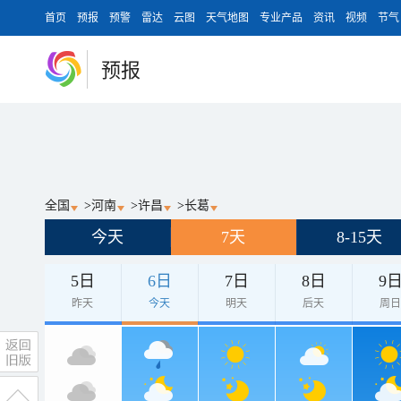
首页
预报
预警
雷达
云图
天气地图
专业产品
资讯
视频
节气
预报
全国
>
河南
>
许昌
>
长葛
今天
7天
8-15天
5日
6日
7日
8日
9
昨天
今天
明天
后天
周