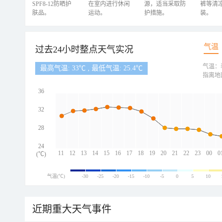
SPF8-12防晒护
在室内进行休闲
源，适当采取防
裤等清
肤品。
运动。
护措施。
装。
气温
过去24小时整点天气实况
气温：
最高气温: 33℃ , 最低气温: 25.4℃
指离地
36
32
28
24
11
12
13
14
15
16
17
18
19
20
21
22
23
00
0
(℃)
气温(℃)
-30
-25
-20
-15
-10
-5
0
5
10
近期重大天气事件