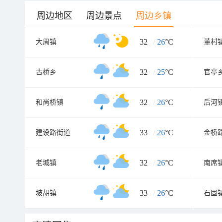
周边地区
周边景点
周边乡镇
32
/
26
°C
大周镇
董村
32
/
25
°C
古桥乡
官亭
32
/
26
°C
和尚桥镇
后河
33
/
26
°C
建设路街道
金桥
32
/
26
°C
老城镇
南席
33
/
26
°C
坡胡镇
石固