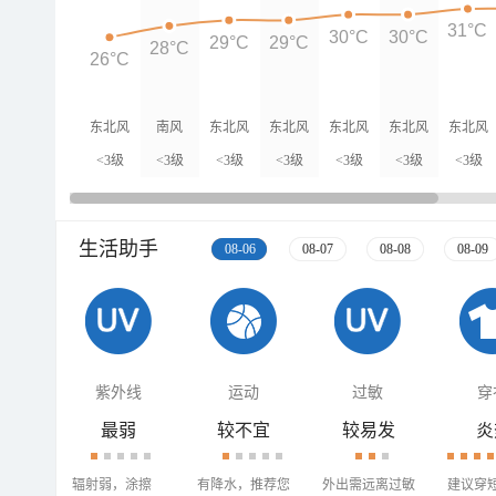
31°C
30°C
30°C
29°C
29°C
28°C
26°C
东北风
南风
东北风
东北风
东北风
东北风
东北风
<3级
<3级
<3级
<3级
<3级
<3级
<3级
生活助手
08-06
08-07
08-08
08-09
紫外线
运动
过敏
穿
最弱
较不宜
较易发
炎
辐射弱，涂擦
有降水，推荐您
外出需远离过敏
建议穿