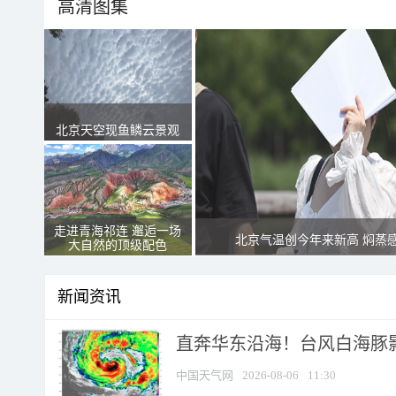
高清图集
北京天空现鱼鳞云景观
走进青海祁连 邂逅一场
北京气温创今年来新高 焖蒸
大自然的顶级配色
新闻资讯
直奔华东沿海！台风白海豚影
中国天气网
2026-08-06
11:30