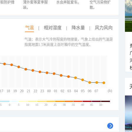
采取防护措
薄外套等夏季服
水会弄脏爱车。
空气污染物扩
装。
散。
气温
相对湿度
降水量
风力风向
气温：表示大气冷热程度的物理量，气象上给出的气温是
指离地面1.5米高度上百叶箱中的空气温度。
(h)
17
18
19
20
21
22
23
00
01
02
03
04
05
06
07
-5
0
5
10
15
20
25
30
35
40
45
50