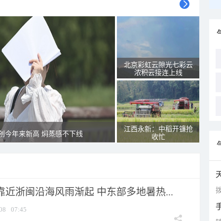
北京彩虹云隙光七彩云
浓积云接连上线
江西永新：中稻开镰抢
创今年来新高 焖蒸感不下线
收忙
拨
靠近浙闽沿海风雨渐起 中东部多地暑热...
08
07:45