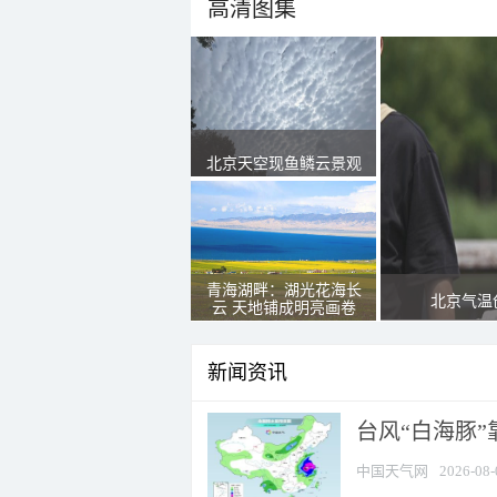
高清图集
北京天空现鱼鳞云景观
青海湖畔：湖光花海长
北京气温
云 天地铺成明亮画卷
新闻资讯
台风“白海豚”
中国天气网
2026-08-