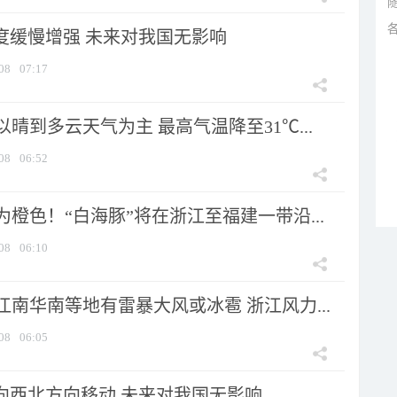
强度缓慢增强 未来对我国无影响
08
07:17
晴到多云天气为主 最高气温降至31℃...
08
06:52
橙色！“白海豚”将在浙江至福建一带沿...
08
06:10
南华南等地有雷暴大风或冰雹 浙江风力...
08
06:05
将向西北方向移动 未来对我国无影响