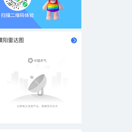
濮阳雷达图
21时
22时
23时
00时
01时
02时
03时
04时