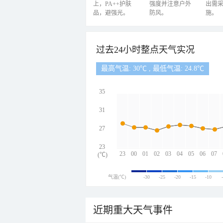
上，PA++护肤
强度并注意户外
出需
品，避强光。
防风。
施。
过去24小时整点天气实况
最高气温: 30℃ , 最低气温: 24.8℃
35
31
27
23
23
00
01
02
03
04
05
06
07
(℃)
气温(℃)
-30
-25
-20
-15
-10
近期重大天气事件