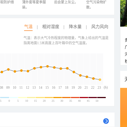
采取防护措
薄外套等夏季服
后会蒙上灰尘。
空气污染物扩
装。
散。
气温
相对湿度
降水量
风力风向
气温：表示大气冷热程度的物理量，气象上给出的气温是
指离地面1.5米高度上百叶箱中的空气温度。
(h)
08
09
10
11
12
13
14
15
16
17
18
19
20
21
22
23
-5
0
5
10
15
20
25
30
35
40
45
50