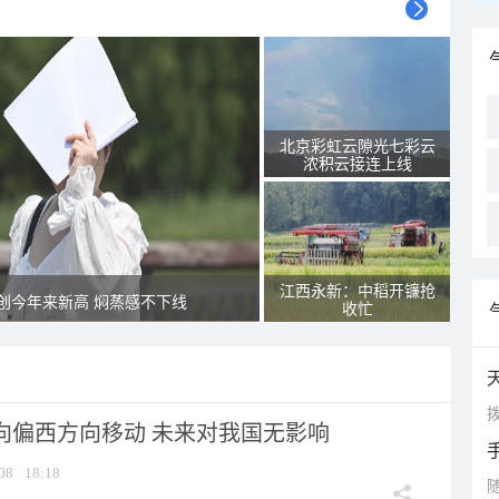
北京彩虹云隙光七彩云
浓积云接连上线
江西永新：中稻开镰抢
创今年来新高 焖蒸感不下线
收忙
拨
将向偏西方向移动 未来对我国无影响
08
18:18