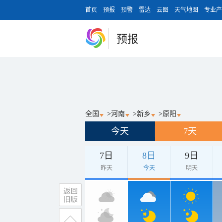
首页
预报
预警
雷达
云图
天气地图
专业产
预报
全国
>
河南
>
新乡
>
原阳
今天
7天
7日
8日
9日
昨天
今天
明天