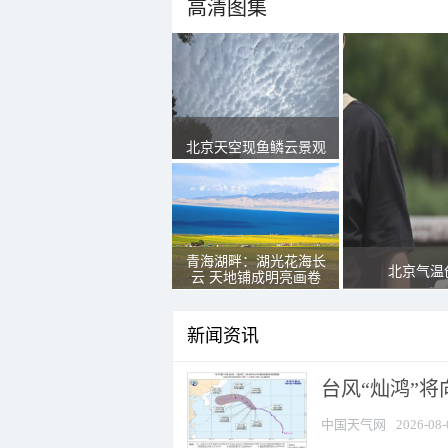
高清图集
北京天空现鱼鳞云景观
青海湖畔：湖光花海长
北京气温
云 天地铺成明亮画卷
新闻资讯
台风“灿鸿”
中国天气网
2026-08-