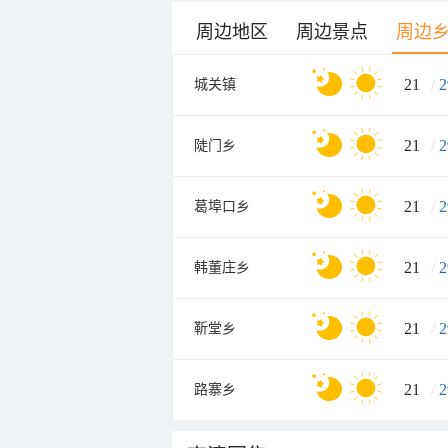
周边地区
周边景点
周边
21
/
2
城关镇
21
/
2
陡门乡
21
/
2
葛埠口乡
21
/
2
韩董庄乡
21
/
2
靳堂乡
21
/
2
路寨乡