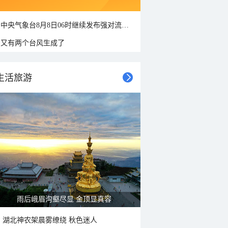
中央气象台8月8日06时继续发布强对流天气蓝色预警
又有两个台风生成了
生活旅游
山水扇面：秋红点缀颐和园西堤
湖北神农架晨雾缭绕 秋色迷人