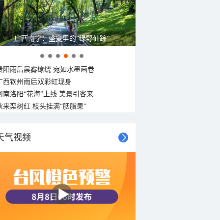
呼伦贝尔草原 藏着最治愈的蓝天白云
贵阳雨后晨雾缭绕 宛如水墨画卷
广西钦州雨后双彩虹现身
河南洛阳“花海”上线 美景引客来
秋来栾树红 枝头挂满“胭脂果”
天气视频