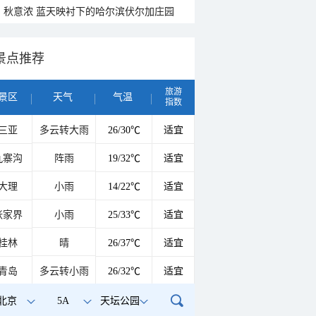
秋意浓 蓝天映衬下的哈尔滨伏尔加庄园
景点推荐
旅游
景区
天气
气温
指数
三亚
多云转大雨
26/30℃
适宜
九寨沟
阵雨
19/32℃
适宜
大理
小雨
14/22℃
适宜
张家界
小雨
25/33℃
适宜
桂林
晴
26/37℃
适宜
青岛
多云转小雨
26/32℃
适宜
北京
5A
天坛公园