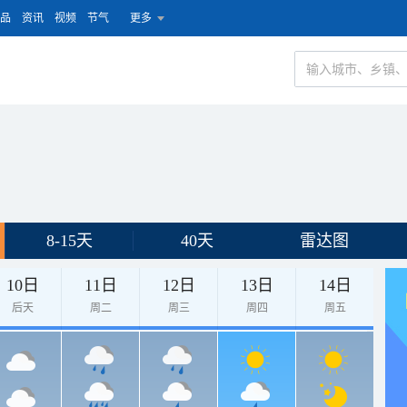
品
资讯
视频
节气
更多
8-15天
40天
雷达图
10日
11日
12日
13日
14日
后天
周二
周三
周四
周五