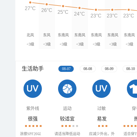
27°C
26°C
25°C
24°C
23°C
23°C
23°C
北风
东风
东南风
东南风
东南风
东南风
东南风
<3级
<3级
<3级
<3级
<3级
<3级
<3级
生活助手
08-07
08-08
08-09
08-10
紫外线
运动
过敏
穿
很强
较适宜
易发
涂擦SPF20以
请适当降低运动
应减少外出，外
适合穿