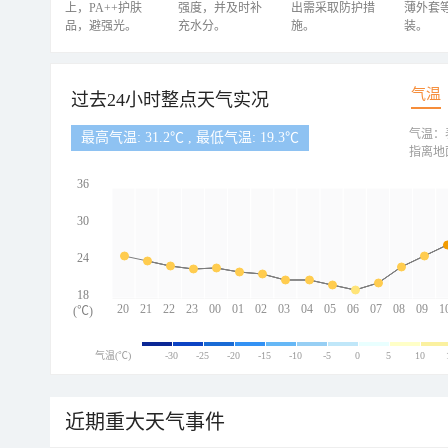
上，PA++护肤
强度，并及时补
出需采取防护措
薄外套
品，避强光。
充水分。
施。
装。
气温
过去24小时整点天气实况
气温：
最高气温: 31.2℃ , 最低气温: 19.3℃
指离地
36
30
24
18
20
21
22
23
00
01
02
03
04
05
06
07
08
09
1
(℃)
气温(℃)
-30
-25
-20
-15
-10
-5
0
5
10
近期重大天气事件