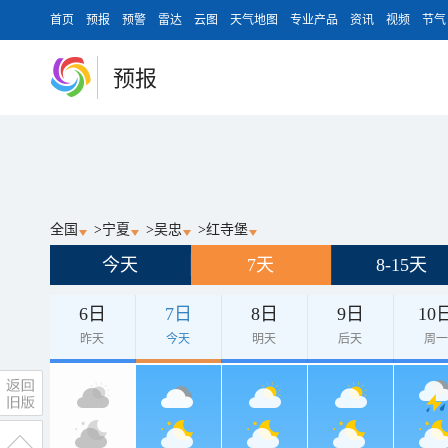
首页
预报
预警
雷达
云图
天气地图
专业产品
资讯
视频
节气
预报
全国
>
宁夏
>
吴忠
>
红寺堡
今天
7天
8-15天
6日
7日
8日
9日
10
昨天
今天
明天
后天
周