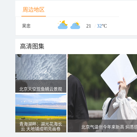
周边地区
21
/
32
°C
吴忠
高清图集
北京天空现鱼鳞云景观
青海湖畔：湖光花海长
北京气温创今年来新高 焖蒸
云 天地铺成明亮画卷