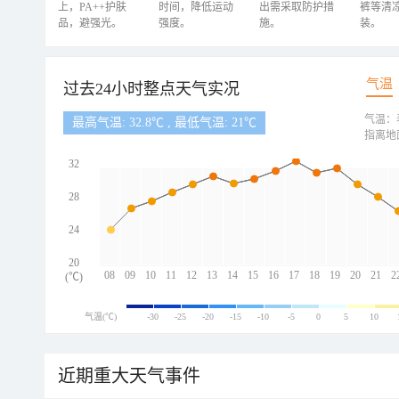
上，PA++护肤
时间，降低运动
出需采取防护措
裤等清
品，避强光。
强度。
施。
装。
气温
过去24小时整点天气实况
气温：
最高气温: 32.8℃ , 最低气温: 21℃
指离地
32
28
24
20
08
09
10
11
12
13
14
15
16
17
18
19
20
21
2
(℃)
气温(℃)
-30
-25
-20
-15
-10
-5
0
5
10
近期重大天气事件