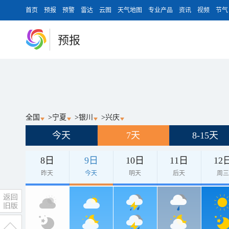
首页
预报
预警
雷达
云图
天气地图
专业产品
资讯
视频
节气
预报
全国
>
宁夏
>
银川
>
兴庆
今天
7天
8-15天
8日
9日
10日
11日
12
昨天
今天
明天
后天
周