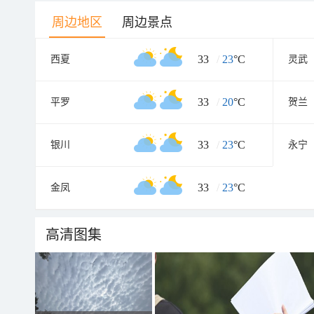
周边地区
周边景点
33
/
23
°C
西夏
灵武
33
/
20
°C
平罗
贺兰
33
/
23
°C
银川
永宁
33
/
23
°C
金凤
高清图集