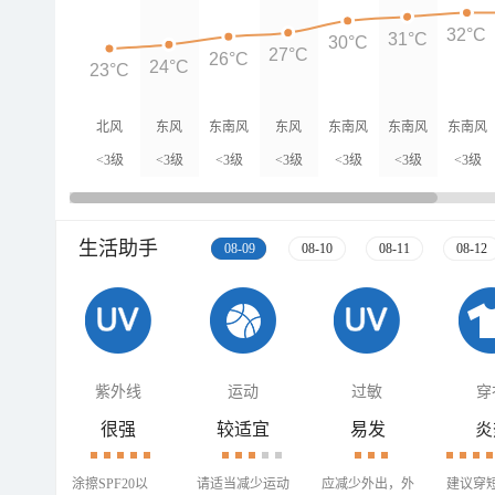
32°C
31°C
30°C
27°C
26°C
24°C
23°C
北风
东风
东南风
东风
东南风
东南风
东南风
<3级
<3级
<3级
<3级
<3级
<3级
<3级
生活助手
08-09
08-10
08-11
08-12
紫外线
运动
过敏
穿
很强
较适宜
易发
炎
涂擦SPF20以
请适当减少运动
应减少外出，外
建议穿