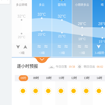
多云转晴
多云
雷阵雨
小雨转多云
晴
33°C
32°C
32°C
28°C
28°
23°C
21°C
20°C
18°C
15°
<3级
<3级
<3级
<3级
3-4级转
逐小时预报
今日日落
19:58
明日日出
06:02
08时
09时
10时
11时
12时
13时
14时