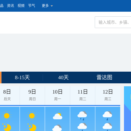
品
资讯
视频
节气
更多
8-15天
40天
雷达图
8日
9日
10日
11日
12日
后天
周日
周一
周二
周三