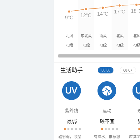
18°
17°C
14°C
12°C
9°C
北风
东北风
南风
北风
北
<3级
<3级
<3级
<3级
<3
生活助手
08-06
08-07
紫外线
运动
最弱
较不宜
辐射弱，涂擦
有降水，推荐您
应减