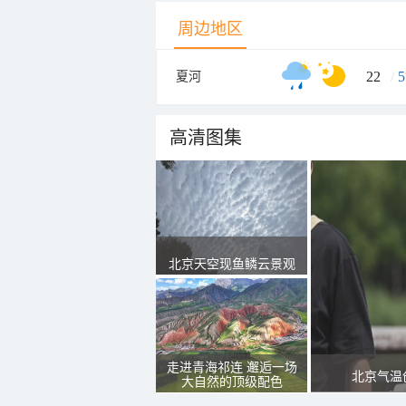
周边地区
22
/
5
夏河
高清图集
北京天空现鱼鳞云景观
走进青海祁连 邂逅一场
北京气温
大自然的顶级配色