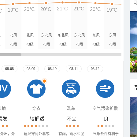
21°C
21°C
20°C
20°C
20°C
19°C
19°C
C
18°C
风
北风
北风
东北风
东北风
东北风
东风
东风
东北风
级
<3级
<3级
<3级
<3级
<3级
<3级
<3级
<3级
08-08
08-09
08-10
08-11
08-12
过敏
穿衣
洗车
空气污染扩散
易发
较舒适
不宜
良
少外出，外
建议穿薄外套或
有雨，雨水和泥
气象条件有利于