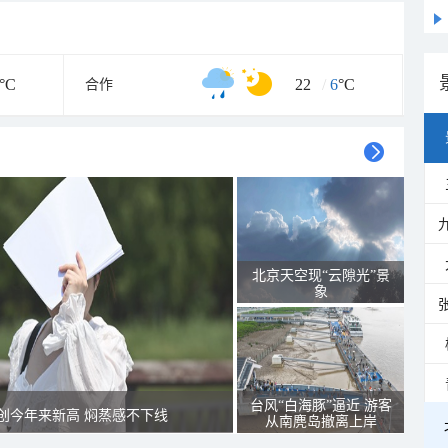
°C
22
/
6
°C
合作
北京天空现“云隙光”景
象
台风“白海豚”逼近 游客
创今年来新高 焖蒸感不下线
从南麂岛撤离上岸