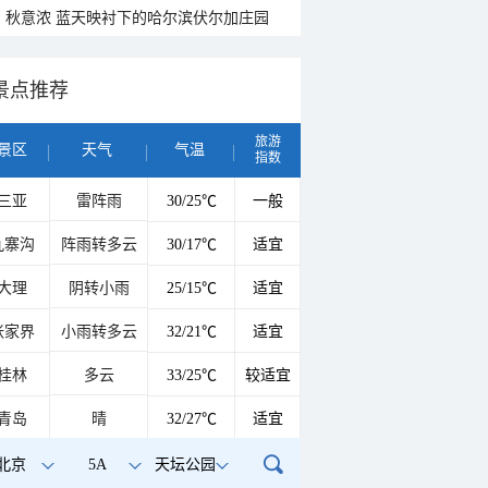
秋意浓 蓝天映衬下的哈尔滨伏尔加庄园
景点推荐
旅游
景区
天气
气温
指数
三亚
雷阵雨
30/25℃
一般
九寨沟
阵雨转多云
30/17℃
适宜
大理
阴转小雨
25/15℃
适宜
张家界
小雨转多云
32/21℃
适宜
桂林
多云
33/25℃
较适宜
青岛
晴
32/27℃
适宜
北京
5A
天坛公园