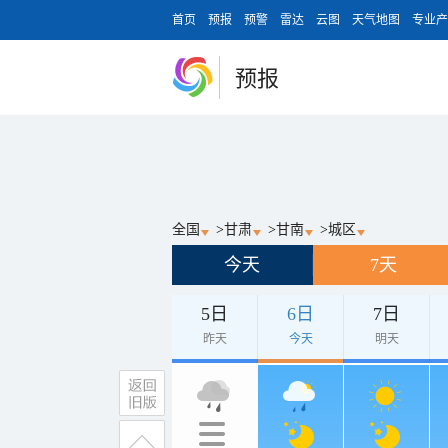
首页
预报
预警
雷达
云图
天气地图
专业产
预报
全国
>
甘肃
>
甘南
>
城区
今天
7天
5日
6日
7日
昨天
今天
明天