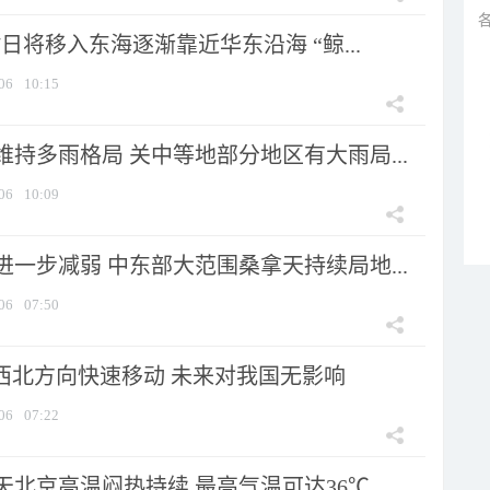
7日将移入东海逐渐靠近华东沿海 “鲸...
06
10:15
持多雨格局 关中等地部分地区有大雨局...
06
10:09
一步减弱 中东部大范围桑拿天持续局地...
06
07:50
向西北方向快速移动 未来对我国无影响
06
07:22
天北京高温闷热持续 最高气温可达36℃