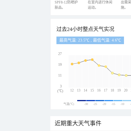
SPF8-12防晒护
在室内进行休闲
出需
肤品。
运动。
施。
过去24小时整点天气实况
最高气温: 23.5℃ , 最低气温: 4.6℃
27
19
11
3
12
13
14
15
16
17
18
19
20
(℃)
气温(℃)
-30
-25
-20
-15
-10
近期重大天气事件