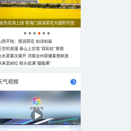
金色花海上线 青海门源油菜花大面积开放
山西平陆：雨润荷花 如诗如画
天空的浪漫 泰山上空现“双彩虹”景观
出水芙蓉次第开 河南汝州荷塘美景醉游...
秋来栾树红 枝头挂满“胭脂果”
天气视频