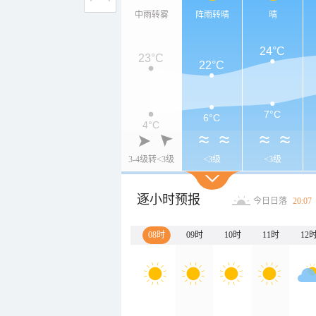
中雨转雾
阵雨转晴
晴
24°C
23°C
22°C
7°C
6°C
4°C
3-4级转<3级
<3级
<3级
逐小时预报
今日日落
20:07
08时
09时
10时
11时
12