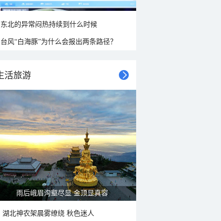
东北的异常闷热持续到什么时候
台风“白海豚”为什么会报出两条路径？
生活旅游
雨后峨眉沟壑尽显 金顶显真容
湖北神农架晨雾缭绕 秋色迷人