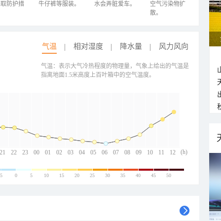
采取防护措
牛仔裤等服装。
水会弄脏爱车。
空气污染物扩
散。
气温
相对湿度
降水量
风力风向
气温：表示大气冷热程度的物理量，气象上给出的气温是
指离地面1.5米高度上百叶箱中的空气温度。
(h)
21
22
23
00
01
02
03
04
05
06
07
08
09
10
11
12
-5
0
5
10
15
20
25
30
35
40
45
50