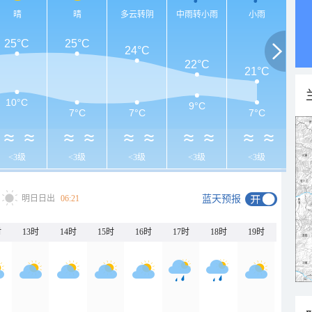
晴
晴
多云转阴
中雨转小雨
小雨
25°C
25°C
24°C
22°C
21°C
10°C
9°C
7°C
7°C
7°C
<3级
<3级
<3级
<3级
<3级
明日日出
06:21
蓝天预报
时
13时
14时
15时
16时
17时
18时
19时
20时