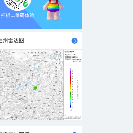
兰州雷达图
21时
22时
23时
00时
01时
02时
03时
04时