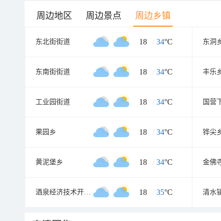
周边地区
周边景点
周边乡镇
18
/
34
°C
东北街街道
东洞
18
/
34
°C
东南街街道
丰乐
18
/
34
°C
工业园街道
国营
18
/
34
°C
果园乡
铧尖
18
/
34
°C
黄泥堡乡
金佛
18
/
35
°C
酒泉经济技术开发区
清水