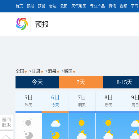
首页
预报
预警
雷达
云图
天气地图
专业产品
资讯
视频
节气
预报
全国
>
甘肃
>
酒泉
>
城区
今天
7天
8-15天
5日
6日
7日
8日
9
昨天
今天
明天
后天
周