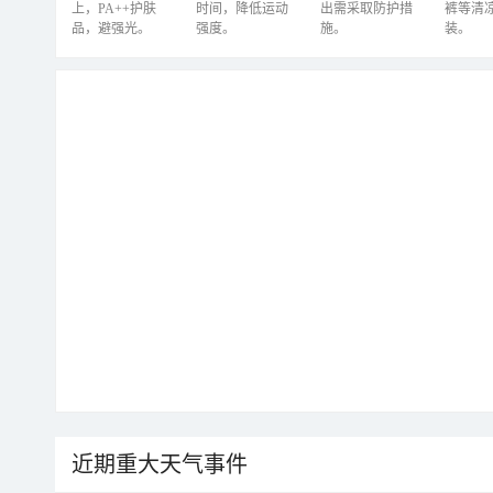
上，PA++护肤
时间，降低运动
出需采取防护措
裤等清
品，避强光。
强度。
施。
装。
近期重大天气事件