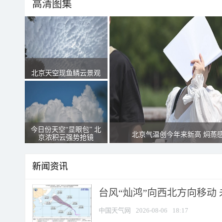
高清图集
北京天空现鱼鳞云景观
今日份天空“显眼包” 北
北京气温创今年来新高 焖蒸
京浓积云强势抢镜
新闻资讯
台风“灿鸿”向西北方向移动
中国天气网
2026-08-06
18:17