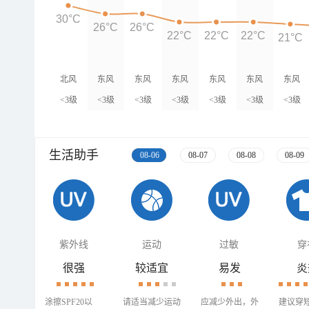
30°C
26°C
26°C
22°C
22°C
22°C
21°C
北风
东风
东风
东风
东风
东风
东风
<3级
<3级
<3级
<3级
<3级
<3级
<3级
生活助手
08-06
08-07
08-08
08-09
紫外线
运动
过敏
穿
很强
较适宜
易发
炎
涂擦SPF20以
请适当减少运动
应减少外出，外
建议穿